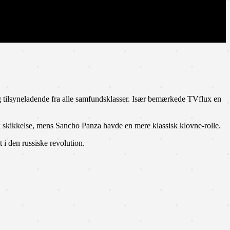
 og tilsyneladende fra alle samfundsklasser. Især bemærkede TVflux en
k skikkelse, mens Sancho Panza havde en mere klassisk klovne-rolle.
 i den russiske revolution.