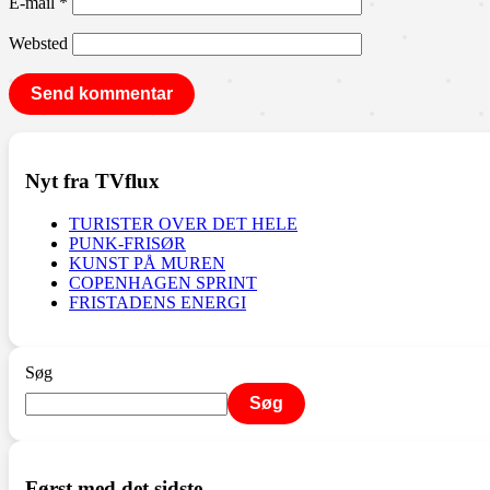
E-mail
*
Websted
Nyt fra TVflux
TURISTER OVER DET HELE
PUNK-FRISØR
KUNST PÅ MUREN
COPENHAGEN SPRINT
FRISTADENS ENERGI
Søg
Søg
Først med det sidste