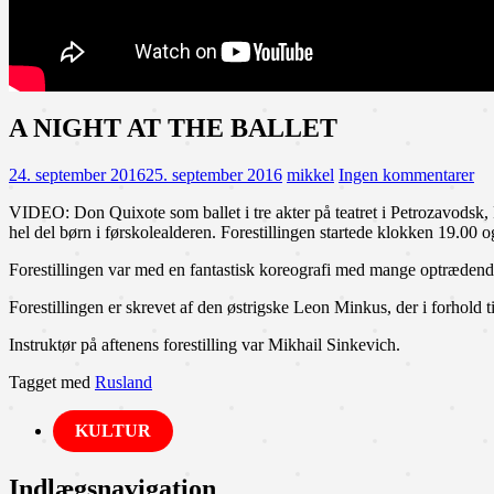
A NIGHT AT THE BALLET
24. september 2016
25. september 2016
mikkel
Ingen kommentarer
VIDEO: Don Quixote som ballet i tre akter på teatret i Petrozavodsk, 
hel del børn i førskolealderen. Forestillingen startede klokken 19.00 
Forestillingen var med en fantastisk koreografi med mange optrædend
Forestillingen er skrevet af den østrigske Leon Minkus, der i forhold 
Instruktør på aftenens forestilling var Mikhail Sinkevich.
Tagget med
Rusland
KULTUR
Indlægsnavigation