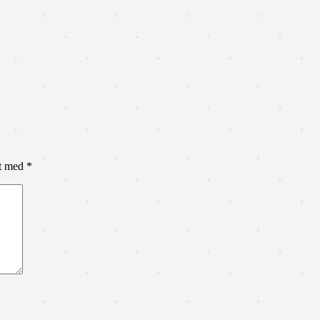
et med
*