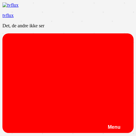
Videre
til
tvflux
indhold
Det, de andre ikke ser
Menu