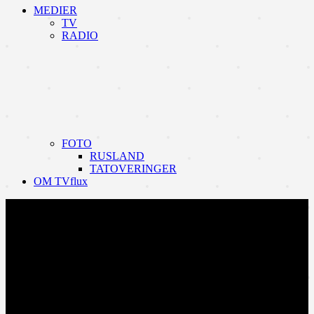
MEDIER
TV
RADIO
FOTO
RUSLAND
TATOVERINGER
OM TVflux