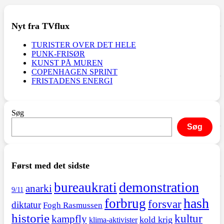
Nyt fra TVflux
TURISTER OVER DET HELE
PUNK-FRISØR
KUNST PÅ MUREN
COPENHAGEN SPRINT
FRISTADENS ENERGI
Søg
Søg
Først med det sidste
demonstration
bureaukrati
anarki
9/11
hash
forbrug
forsvar
diktatur
Fogh Rasmussen
historie
kultur
kampfly
kold krig
klima-aktivister