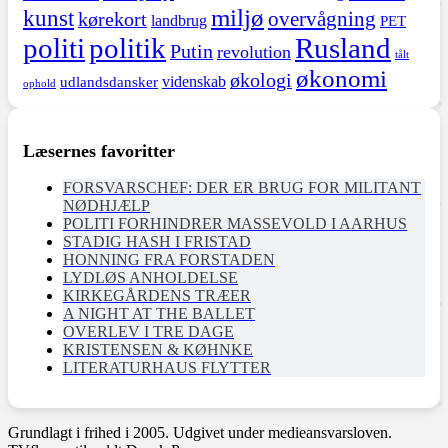
miljø
kunst
overvågning
kørekort
landbrug
PET
politi
politik
Rusland
Putin
revolution
tålt
økonomi
økologi
videnskab
udlandsdansker
ophold
Læsernes favoritter
FORSVARSCHEF: DER ER BRUG FOR MILITANT
NØDHJÆLP
POLITI FORHINDRER MASSEVOLD I AARHUS
STADIG HASH I FRISTAD
HONNING FRA FORSTADEN
LYDLØS ANHOLDELSE
KIRKEGÅRDENS TRÆER
A NIGHT AT THE BALLET
OVERLEV I TRE DAGE
KRISTENSEN & KØHNKE
LITERATURHAUS FLYTTER
Grundlagt i frihed i 2005. Udgivet under medieansvarsloven.