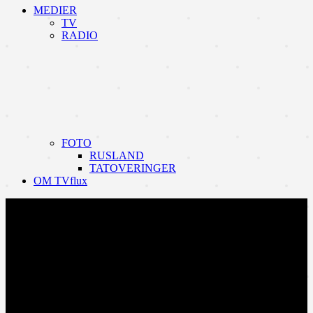
MEDIER
TV
RADIO
FOTO
RUSLAND
TATOVERINGER
OM TVflux