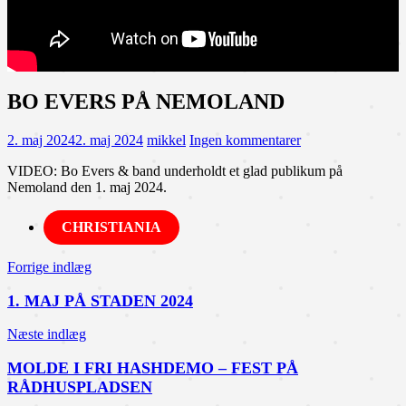
BO EVERS PÅ NEMOLAND
2. maj 2024
2. maj 2024
mikkel
Ingen kommentarer
VIDEO: Bo Evers & band underholdt et glad publikum på
Nemoland den 1. maj 2024.
CHRISTIANIA
Indlægsnavigation
Forrige indlæg
1. MAJ PÅ STADEN 2024
Næste indlæg
MOLDE I FRI HASHDEMO – FEST PÅ
RÅDHUSPLADSEN