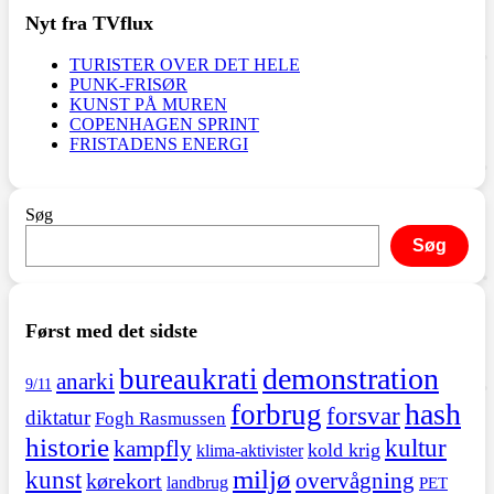
Nyt fra TVflux
TURISTER OVER DET HELE
PUNK-FRISØR
KUNST PÅ MUREN
COPENHAGEN SPRINT
FRISTADENS ENERGI
Søg
Søg
Først med det sidste
demonstration
bureaukrati
anarki
9/11
hash
forbrug
forsvar
diktatur
Fogh Rasmussen
historie
kultur
kampfly
kold krig
klima-aktivister
miljø
kunst
overvågning
kørekort
landbrug
PET