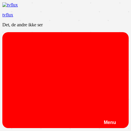
Videre
til
tvflux
indhold
Det, de andre ikke ser
Menu