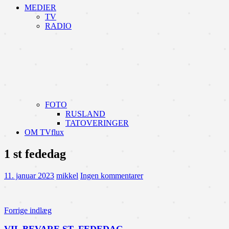
MEDIER
TV
RADIO
FOTO
RUSLAND
TATOVERINGER
OM TVflux
1 st fededag
11. januar 2023
mikkel
Ingen kommentarer
Indlægsnavigation
Forrige indlæg