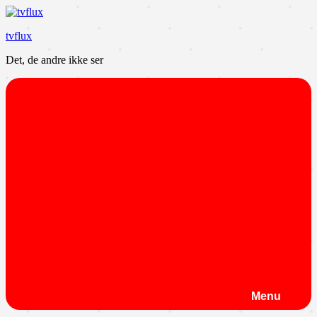
Videre
til
tvflux
indhold
Det, de andre ikke ser
Menu