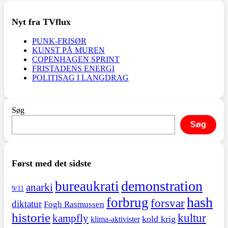
Nyt fra TVflux
PUNK-FRISØR
KUNST PÅ MUREN
COPENHAGEN SPRINT
FRISTADENS ENERGI
POLITISAG I LANGDRAG
Søg
Søg
Først med det sidste
demonstration
bureaukrati
anarki
9/11
hash
forbrug
forsvar
diktatur
Fogh Rasmussen
historie
kultur
kampfly
kold krig
klima-aktivister