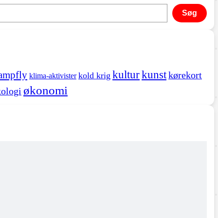
Søg
kultur
kunst
ampfly
kørekort
kold krig
klima-aktivister
økonomi
ologi