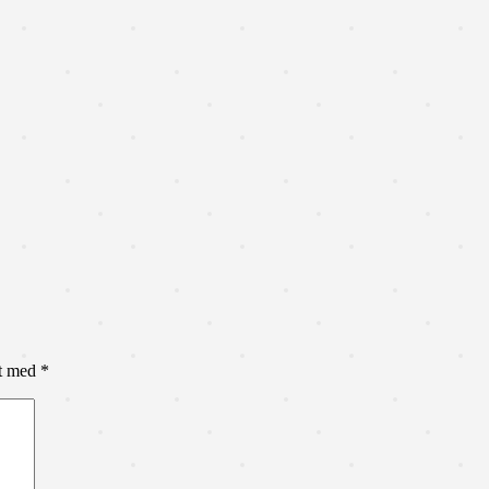
et med
*