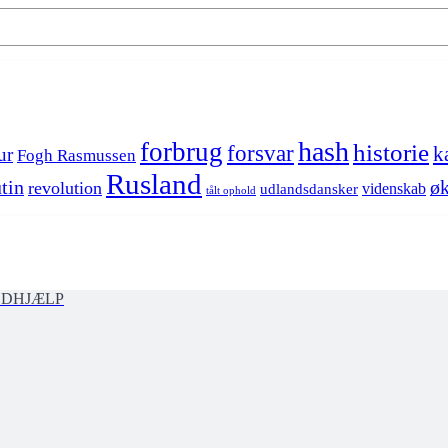
hash
forbrug
historie
forsvar
k
ur
Fogh Rasmussen
Rusland
tin
øk
revolution
videnskab
udlandsdansker
tålt ophold
ØDHJÆLP