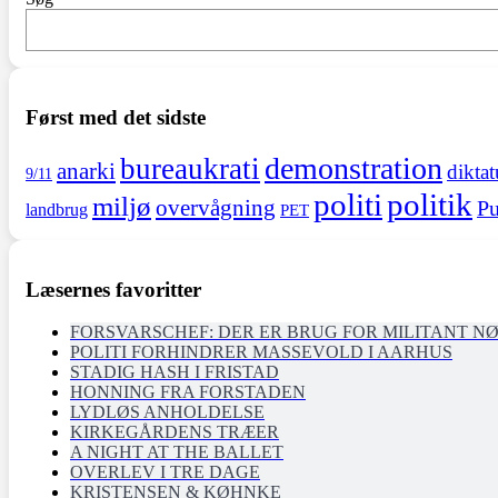
Først med det sidste
demonstration
bureaukrati
anarki
diktat
9/11
politi
politik
miljø
overvågning
Pu
landbrug
PET
Læsernes favoritter
FORSVARSCHEF: DER ER BRUG FOR MILITANT N
POLITI FORHINDRER MASSEVOLD I AARHUS
STADIG HASH I FRISTAD
HONNING FRA FORSTADEN
LYDLØS ANHOLDELSE
KIRKEGÅRDENS TRÆER
A NIGHT AT THE BALLET
OVERLEV I TRE DAGE
KRISTENSEN & KØHNKE