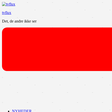
Videre
til
tvflux
indhold
Det, de andre ikke ser
NYHEDER