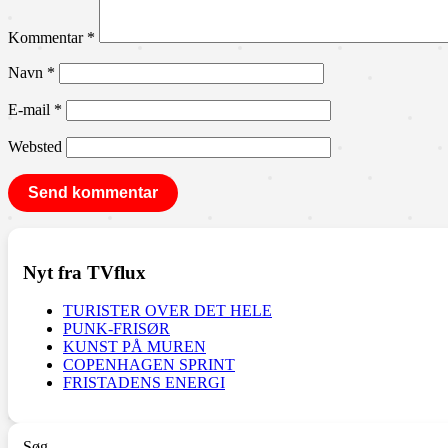
Kommentar
*
Navn
*
E-mail
*
Websted
Nyt fra TVflux
TURISTER OVER DET HELE
PUNK-FRISØR
KUNST PÅ MUREN
COPENHAGEN SPRINT
FRISTADENS ENERGI
Søg