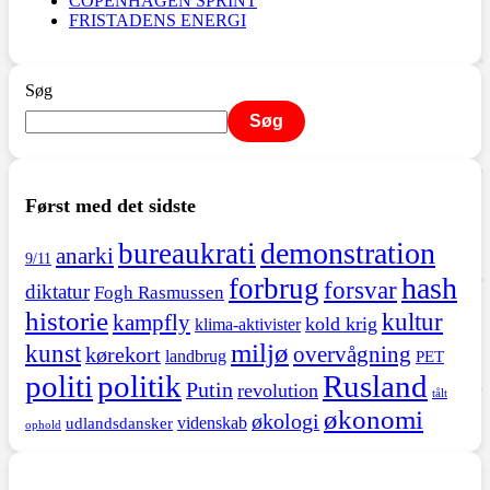
COPENHAGEN SPRINT
FRISTADENS ENERGI
Søg
Søg
Først med det sidste
demonstration
bureaukrati
anarki
9/11
hash
forbrug
forsvar
diktatur
Fogh Rasmussen
historie
kultur
kampfly
kold krig
klima-aktivister
miljø
kunst
overvågning
kørekort
landbrug
PET
politi
politik
Rusland
Putin
revolution
tålt
økonomi
økologi
videnskab
udlandsdansker
ophold