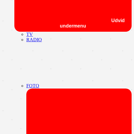
Udvid
undermenu
TV
RADIO
FOTO