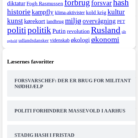
hash
forbrug
forsvar
diktatur
Fogh Rasmussen
historie
kultur
kampfly
kold krig
klima-aktivister
miljø
kunst
overvågning
kørekort
landbrug
PET
politi
politik
Rusland
Putin
revolution
tålt
økonomi
økologi
videnskab
udlandsdansker
ophold
Læsernes favoritter
FORSVARSCHEF: DER ER BRUG FOR MILITANT
NØDHJÆLP
POLITI FORHINDRER MASSEVOLD I AARHUS
STADIG HASH I FRISTAD