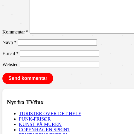
Kommentar
*
Navn
*
E-mail
*
Websted
Nyt fra TVflux
TURISTER OVER DET HELE
PUNK-FRISØR
KUNST PÅ MUREN
COPENHAGEN SPRINT