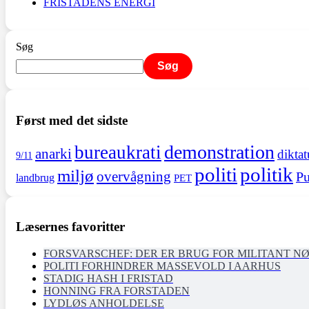
FRISTADENS ENERGI
Søg
Søg
Først med det sidste
demonstration
bureaukrati
anarki
diktat
9/11
politi
politik
miljø
overvågning
Pu
landbrug
PET
Læsernes favoritter
FORSVARSCHEF: DER ER BRUG FOR MILITANT N
POLITI FORHINDRER MASSEVOLD I AARHUS
STADIG HASH I FRISTAD
HONNING FRA FORSTADEN
LYDLØS ANHOLDELSE