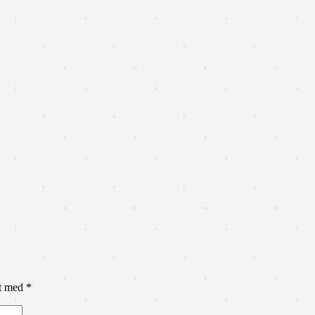
et med
*