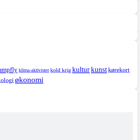
kultur
kunst
ampfly
kørekort
kold krig
klima-aktivister
økonomi
ologi