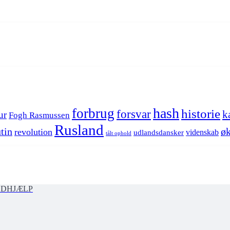
hash
forbrug
historie
forsvar
k
ur
Fogh Rasmussen
Rusland
tin
øk
revolution
videnskab
udlandsdansker
tålt ophold
ØDHJÆLP