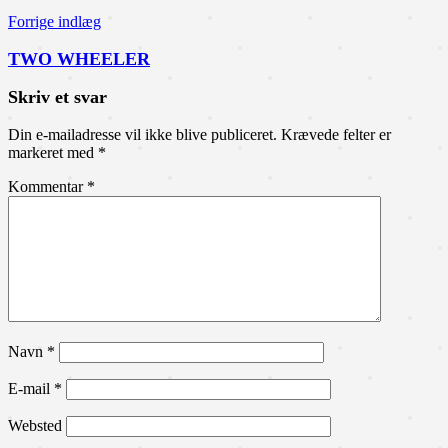
Forrige indlæg
TWO WHEELER
Skriv et svar
Din e-mailadresse vil ikke blive publiceret.
Krævede felter er
markeret med
*
Kommentar
*
Navn
*
E-mail
*
Websted