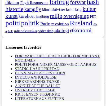
hash
forbrug
forsvar
diktatur
Fogh Rasmussen
historie
kultur
kampfly
kold krig
klima-aktivister
miljø
kunst
overvågning
kørekort
landbrug
PET
politi
politik
Rusland
Putin
revolution
tålt
økonomi
økologi
videnskab
udlandsdansker
ophold
Læsernes favoritter
FORSVARSCHEF: DER ER BRUG FOR MILITANT
NØDHJÆLP
POLITI FORHINDRER MASSEVOLD I AARHUS
STADIG HASH I FRISTAD
HONNING FRA FORSTADEN
LYDLØS ANHOLDELSE
KIRKEGÅRDENS TRÆER
A NIGHT AT THE BALLET
OVERLEV I TRE DAGE
KRISTENSEN & KØHNKE
LITERATURHAUS FLYTTER