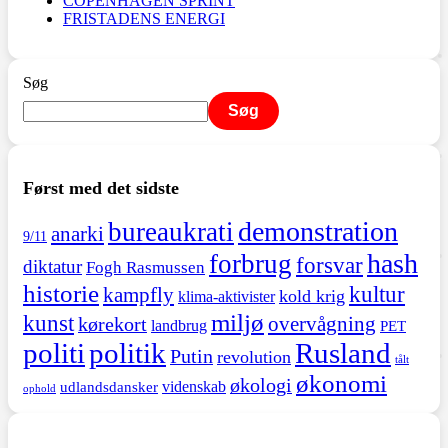
COPENHAGEN SPRINT
FRISTADENS ENERGI
Søg
Søg
Først med det sidste
demonstration
bureaukrati
anarki
9/11
hash
forbrug
forsvar
diktatur
Fogh Rasmussen
historie
kultur
kampfly
kold krig
klima-aktivister
miljø
kunst
overvågning
kørekort
landbrug
PET
politi
politik
Rusland
Putin
revolution
tålt
økonomi
økologi
videnskab
udlandsdansker
ophold