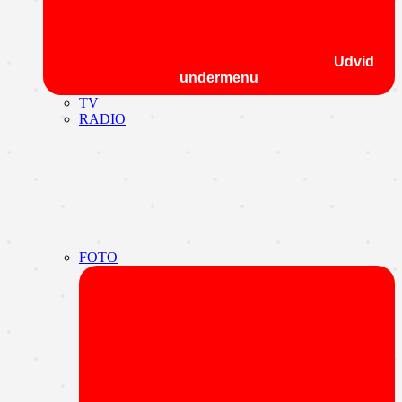
Udvid
undermenu
TV
RADIO
FOTO