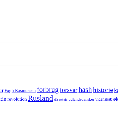
hash
forbrug
historie
forsvar
k
ur
Fogh Rasmussen
Rusland
tin
øk
revolution
videnskab
udlandsdansker
tålt ophold