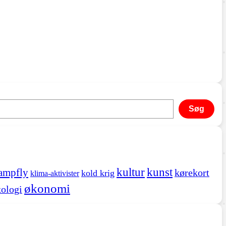
Søg
kultur
kunst
ampfly
kørekort
kold krig
klima-aktivister
økonomi
ologi