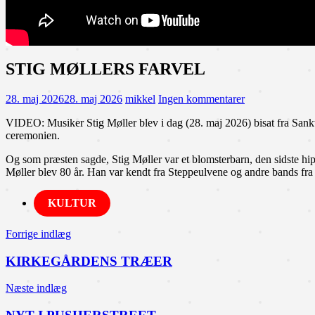
STIG MØLLERS FARVEL
28. maj 2026
28. maj 2026
mikkel
Ingen kommentarer
VIDEO: Musiker Stig Møller blev i dag (28. maj 2026) bisat fra Sankt
ceremonien.
Og som præsten sagde, Stig Møller var et blomsterbarn, den sidste 
Møller blev 80 år. Han var kendt fra Steppeulvene og andre bands fra 1
KULTUR
Indlægsnavigation
Forrige indlæg
KIRKEGÅRDENS TRÆER
Næste indlæg