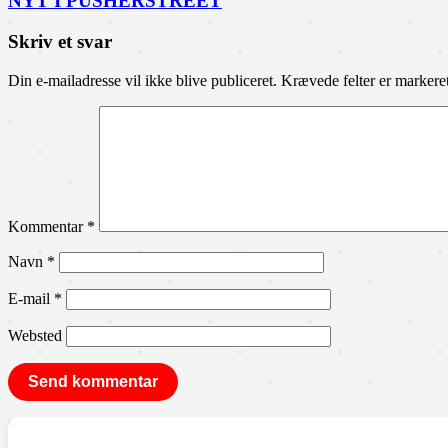
NYT I PUSHERSTREET
Skriv et svar
Din e-mailadresse vil ikke blive publiceret.
Krævede felter er marker
Kommentar
*
Navn
*
E-mail
*
Websted