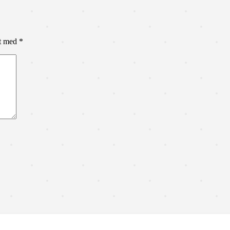
et med
*