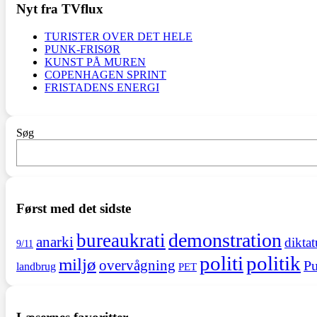
Nyt fra TVflux
TURISTER OVER DET HELE
PUNK-FRISØR
KUNST PÅ MUREN
COPENHAGEN SPRINT
FRISTADENS ENERGI
Søg
Først med det sidste
demonstration
bureaukrati
anarki
diktat
9/11
politi
politik
miljø
overvågning
Pu
landbrug
PET