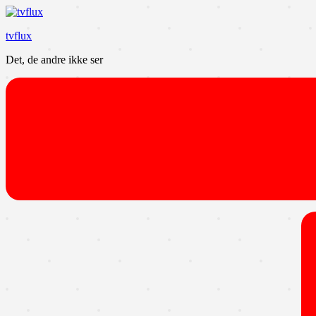
Videre
til
tvflux
indhold
Det, de andre ikke ser