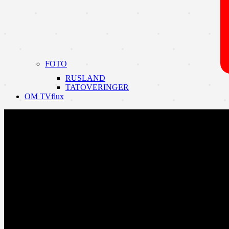
FOTO
RUSLAND
TATOVERINGER
OM TVflux