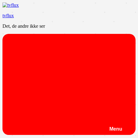
Videre
til
tvflux
indhold
Det, de andre ikke ser
Menu