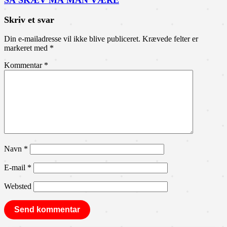
SÅ SKÆV MÅ MAN VÆRE
Skriv et svar
Din e-mailadresse vil ikke blive publiceret.
Krævede felter er
markeret med
*
Kommentar
*
Navn
*
E-mail
*
Websted