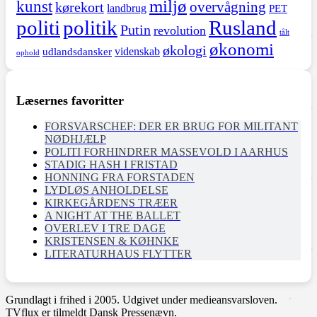
miljø
kunst
overvågning
kørekort
landbrug
PET
politi
politik
Rusland
Putin
revolution
tålt
økonomi
økologi
videnskab
udlandsdansker
ophold
Læsernes favoritter
FORSVARSCHEF: DER ER BRUG FOR MILITANT
NØDHJÆLP
POLITI FORHINDRER MASSEVOLD I AARHUS
STADIG HASH I FRISTAD
HONNING FRA FORSTADEN
LYDLØS ANHOLDELSE
KIRKEGÅRDENS TRÆER
A NIGHT AT THE BALLET
OVERLEV I TRE DAGE
KRISTENSEN & KØHNKE
LITERATURHAUS FLYTTER
Grundlagt i frihed i 2005. Udgivet under medieansvarsloven.
TVflux er tilmeldt Dansk Pressenævn.