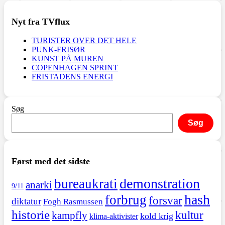
Nyt fra TVflux
TURISTER OVER DET HELE
PUNK-FRISØR
KUNST PÅ MUREN
COPENHAGEN SPRINT
FRISTADENS ENERGI
Søg
Søg
Først med det sidste
demonstration
bureaukrati
anarki
9/11
hash
forbrug
forsvar
diktatur
Fogh Rasmussen
historie
kultur
kampfly
kold krig
klima-aktivister