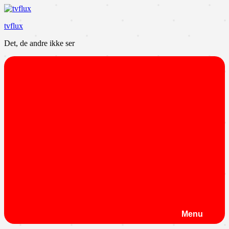
Videre
til
tvflux
indhold
Det, de andre ikke ser
Menu