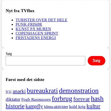
Nyt fra TVflux
TURISTER OVER DET HELE
PUNK-FRISØR
KUNST PÅ MUREN
COPENHAGEN SPRINT
FRISTADENS ENERGI
Søg
Søg
Først med det sidste
demonstration
bureaukrati
anarki
9/11
hash
forbrug
forsvar
diktatur
Fogh Rasmussen
historie
kultur
kampfly
kold krig
klima-aktivister