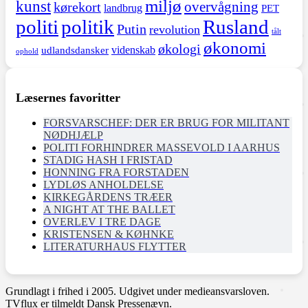
miljø
kunst
overvågning
kørekort
landbrug
PET
politi
politik
Rusland
Putin
revolution
tålt
økonomi
økologi
videnskab
udlandsdansker
ophold
Læsernes favoritter
FORSVARSCHEF: DER ER BRUG FOR MILITANT
NØDHJÆLP
POLITI FORHINDRER MASSEVOLD I AARHUS
STADIG HASH I FRISTAD
HONNING FRA FORSTADEN
LYDLØS ANHOLDELSE
KIRKEGÅRDENS TRÆER
A NIGHT AT THE BALLET
OVERLEV I TRE DAGE
KRISTENSEN & KØHNKE
LITERATURHAUS FLYTTER
Grundlagt i frihed i 2005. Udgivet under medieansvarsloven.
TVflux er tilmeldt Dansk Pressenævn.