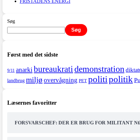
FRISTADENS ENERGI
Søg
Søg
Først med det sidste
demonstration
bureaukrati
anarki
diktat
9/11
politi
politik
miljø
overvågning
Pu
landbrug
PET
Læsernes favoritter
FORSVARSCHEF: DER ER BRUG FOR MILITANT 