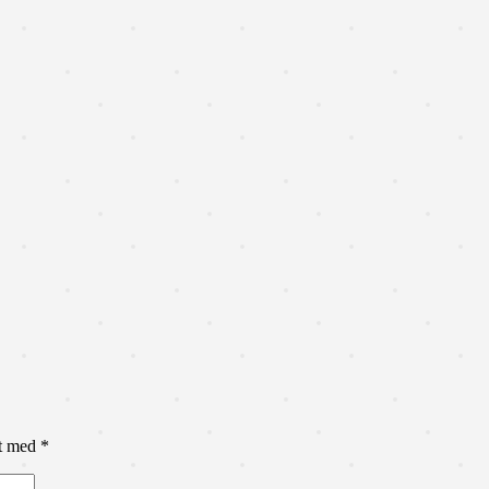
et med
*