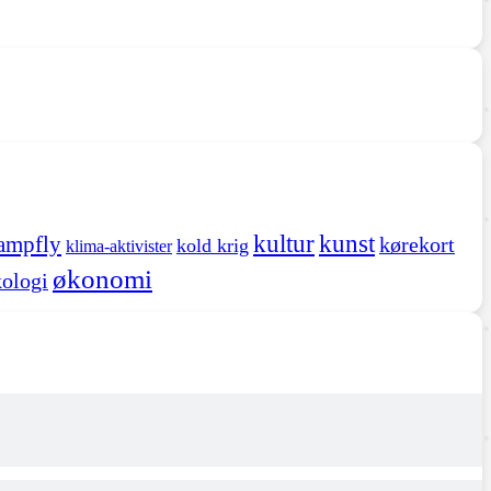
kultur
kunst
ampfly
kørekort
kold krig
klima-aktivister
økonomi
ologi