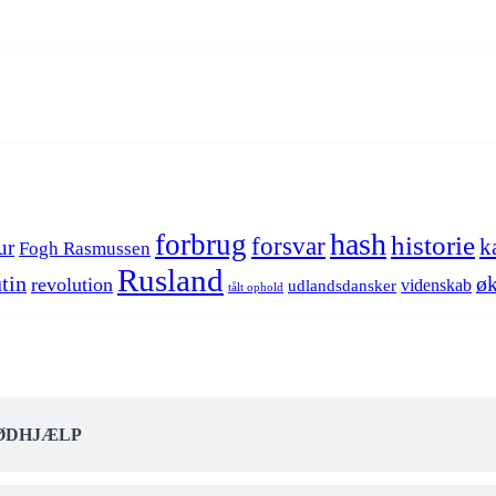
hash
forbrug
historie
forsvar
k
ur
Fogh Rasmussen
Rusland
tin
øk
revolution
videnskab
udlandsdansker
tålt ophold
NØDHJÆLP