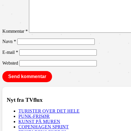
Kommentar
*
Navn
*
E-mail
*
Websted
Nyt fra TVflux
TURISTER OVER DET HELE
PUNK-FRISØR
KUNST PÅ MUREN
COPENHAGEN SPRINT