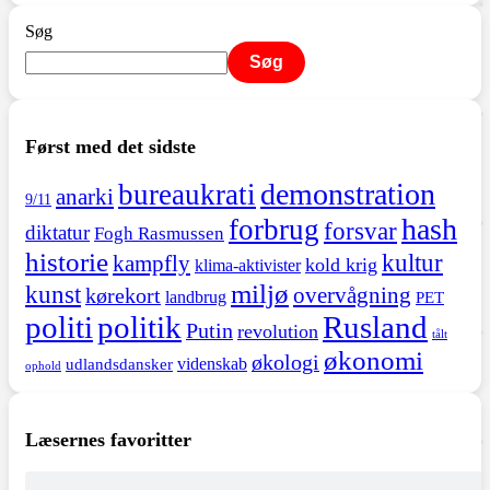
Søg
Søg
Først med det sidste
demonstration
bureaukrati
anarki
9/11
hash
forbrug
forsvar
diktatur
Fogh Rasmussen
historie
kultur
kampfly
kold krig
klima-aktivister
miljø
kunst
overvågning
kørekort
landbrug
PET
politi
politik
Rusland
Putin
revolution
tålt
økonomi
økologi
videnskab
udlandsdansker
ophold
Læsernes favoritter