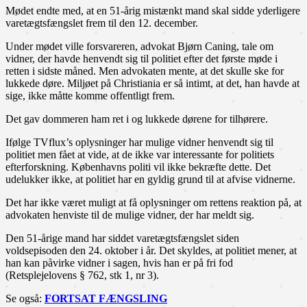
Mødet endte med, at en 51-årig mistænkt mand skal sidde yderligere
varetægtsfængslet frem til den 12. december.
Under mødet ville forsvareren, advokat Bjørn Caning, tale om
vidner, der havde henvendt sig til politiet efter det første møde i
retten i sidste måned. Men advokaten mente, at det skulle ske for
lukkede døre. Miljøet på Christiania er så intimt, at det, han havde at
sige, ikke måtte komme offentligt frem.
Det gav dommeren ham ret i og lukkede dørene for tilhørere.
Ifølge TVflux’s oplysninger har mulige vidner henvendt sig til
politiet men fået at vide, at de ikke var interessante for politiets
efterforskning. Københavns politi vil ikke bekræfte dette. Det
udelukker ikke, at politiet har en gyldig grund til at afvise vidnerne.
Det har ikke været muligt at få oplysninger om rettens reaktion på, at
advokaten henviste til de mulige vidner, der har meldt sig.
Den 51-årige mand har siddet varetægtsfængslet siden
voldsepisoden den 24. oktober i år. Det skyldes, at politiet mener, at
han kan påvirke vidner i sagen, hvis han er på fri fod
(Retsplejelovens § 762, stk 1, nr 3).
Se også:
FORTSAT FÆNGSLING