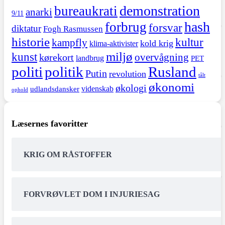
demonstration
bureaukrati
anarki
9/11
hash
forbrug
forsvar
diktatur
Fogh Rasmussen
historie
kultur
kampfly
kold krig
klima-aktivister
miljø
kunst
overvågning
kørekort
landbrug
PET
politi
politik
Rusland
Putin
revolution
tålt
økonomi
økologi
videnskab
udlandsdansker
ophold
Læsernes favoritter
KRIG OM RÅSTOFFER
FORVRØVLET DOM I INJURIESAG