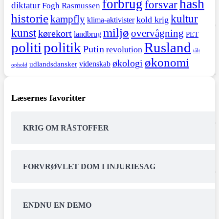
hash
forbrug
forsvar
diktatur
Fogh Rasmussen
historie
kultur
kampfly
kold krig
klima-aktivister
miljø
kunst
overvågning
kørekort
landbrug
PET
politi
politik
Rusland
Putin
revolution
tålt
økonomi
økologi
videnskab
udlandsdansker
ophold
Læsernes favoritter
KRIG OM RÅSTOFFER
FORVRØVLET DOM I INJURIESAG
ENDNU EN DEMO