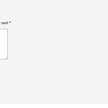
et med
*