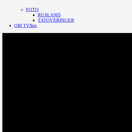
FOTO
RUSLAND
TATOVERINGER
OM TVflux