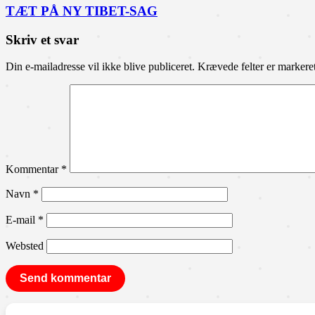
TÆT PÅ NY TIBET-SAG
Skriv et svar
Din e-mailadresse vil ikke blive publiceret.
Krævede felter er marker
Kommentar
*
Navn
*
E-mail
*
Websted