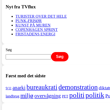
Nyt fra TVflux
TURISTER OVER DET HELE
PUNK-FRISØR
KUNST PÅ MUREN
COPENHAGEN SPRINT
FRISTADENS ENERGI
Søg
Søg
Først med det sidste
demonstration
bureaukrati
anarki
diktat
9/11
politi
politik
miljø
overvågning
Pu
landbrug
PET