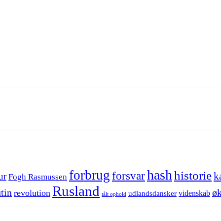
hash
forbrug
historie
forsvar
k
ur
Fogh Rasmussen
Rusland
tin
øk
revolution
videnskab
udlandsdansker
tålt ophold