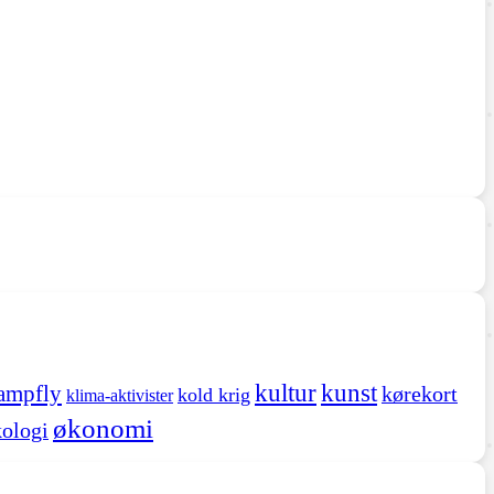
kultur
kunst
ampfly
kørekort
kold krig
klima-aktivister
økonomi
ologi