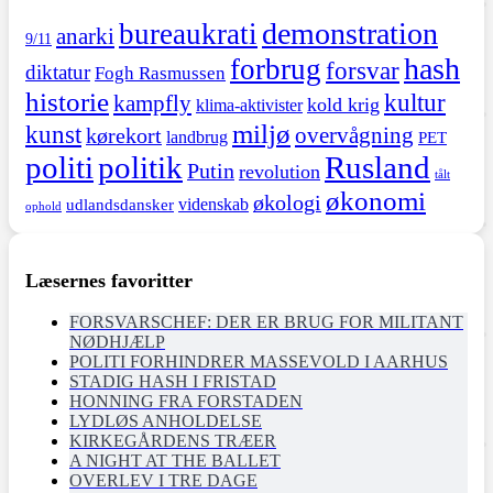
demonstration
bureaukrati
anarki
9/11
hash
forbrug
forsvar
diktatur
Fogh Rasmussen
historie
kultur
kampfly
kold krig
klima-aktivister
miljø
kunst
overvågning
kørekort
landbrug
PET
politi
politik
Rusland
Putin
revolution
tålt
økonomi
økologi
videnskab
udlandsdansker
ophold
Læsernes favoritter
FORSVARSCHEF: DER ER BRUG FOR MILITANT
NØDHJÆLP
POLITI FORHINDRER MASSEVOLD I AARHUS
STADIG HASH I FRISTAD
HONNING FRA FORSTADEN
LYDLØS ANHOLDELSE
KIRKEGÅRDENS TRÆER
A NIGHT AT THE BALLET
OVERLEV I TRE DAGE