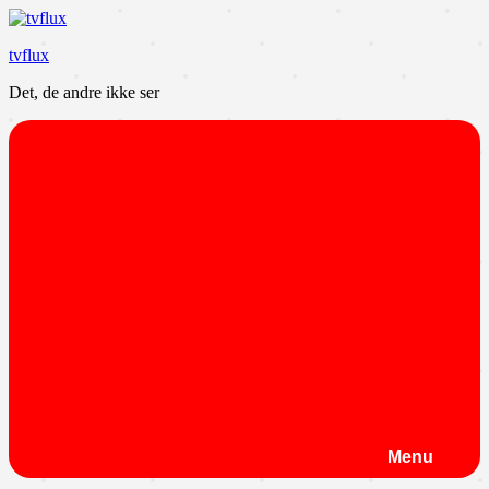
Videre
til
tvflux
indhold
Det, de andre ikke ser
Menu