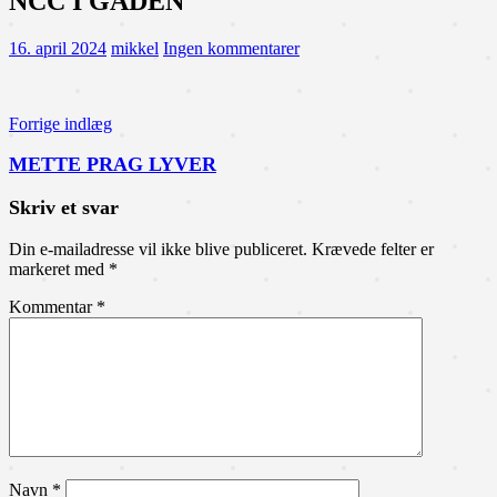
NCC I GADEN
16. april 2024
mikkel
Ingen kommentarer
Indlægsnavigation
Forrige indlæg
METTE PRAG LYVER
Skriv et svar
Din e-mailadresse vil ikke blive publiceret.
Krævede felter er
markeret med
*
Kommentar
*
Navn
*