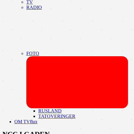
TV
RADIO
FOTO
Udvi
unde
RUSLAND
TATOVERINGER
OM TVflux