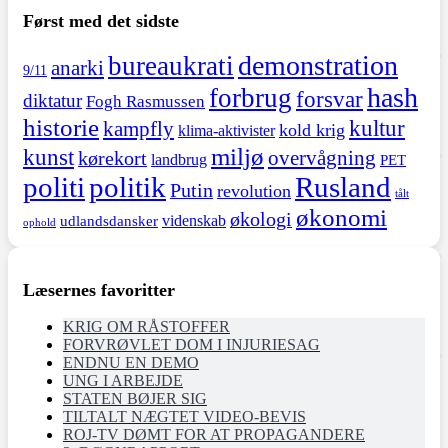
Først med det sidste
demonstration
bureaukrati
anarki
9/11
hash
forbrug
forsvar
diktatur
Fogh Rasmussen
historie
kultur
kampfly
kold krig
klima-aktivister
miljø
kunst
overvågning
kørekort
landbrug
PET
politi
politik
Rusland
Putin
revolution
tålt
økonomi
økologi
videnskab
udlandsdansker
ophold
Læsernes favoritter
KRIG OM RÅSTOFFER
FORVRØVLET DOM I INJURIESAG
ENDNU EN DEMO
UNG I ARBEJDE
STATEN BØJER SIG
TILTALT NÆGTET VIDEO-BEVIS
ROJ-TV DØMT FOR AT PROPAGANDERE