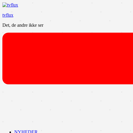
Videre
til
tvflux
indhold
Det, de andre ikke ser
NYHEDER