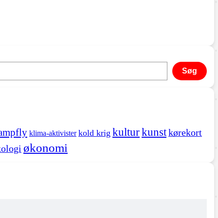
Søg
kultur
kunst
ampfly
kørekort
kold krig
klima-aktivister
økonomi
ologi