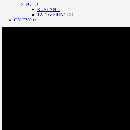
FOTO
RUSLAND
TATOVERINGER
OM TVflux