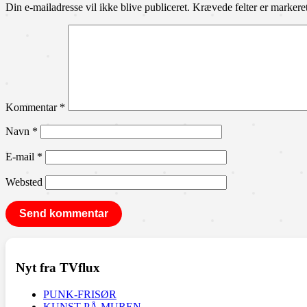
Din e-mailadresse vil ikke blive publiceret.
Krævede felter er marker
Kommentar
*
Navn
*
E-mail
*
Websted
Nyt fra TVflux
PUNK-FRISØR
KUNST PÅ MUREN