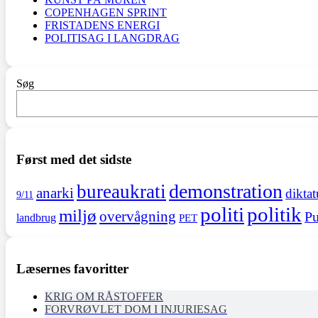
COPENHAGEN SPRINT
FRISTADENS ENERGI
POLITISAG I LANGDRAG
Søg
Først med det sidste
demonstration
bureaukrati
anarki
diktat
9/11
politi
politik
miljø
overvågning
Pu
landbrug
PET
Læsernes favoritter
KRIG OM RÅSTOFFER
FORVRØVLET DOM I INJURIESAG