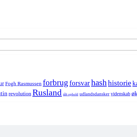
hash
forbrug
historie
forsvar
k
ur
Fogh Rasmussen
Rusland
tin
øk
revolution
videnskab
udlandsdansker
tålt ophold