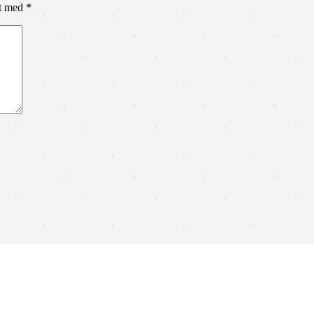
et med
*