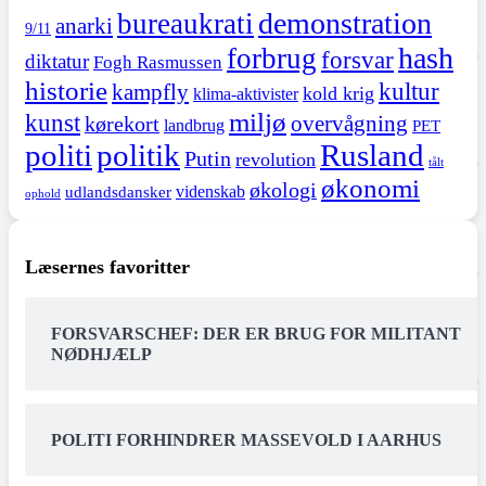
demonstration
bureaukrati
anarki
9/11
hash
forbrug
forsvar
diktatur
Fogh Rasmussen
historie
kultur
kampfly
kold krig
klima-aktivister
miljø
kunst
overvågning
kørekort
landbrug
PET
politi
politik
Rusland
Putin
revolution
tålt
økonomi
økologi
videnskab
udlandsdansker
ophold
Læsernes favoritter
FORSVARSCHEF: DER ER BRUG FOR MILITANT
NØDHJÆLP
POLITI FORHINDRER MASSEVOLD I AARHUS