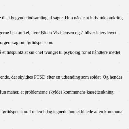
nde til at begynde indsamling af sager. Hun nåede at indsamle omkring
rne i en artikel, hvor Bitten Vivi Jensen også bliver interviewet.
borgers sag om førtidspension.
et tidspunkt af sin chef tvunget til psykolog for at håndtere mødet
kørende, der skyldtes PTSD efter en udsending som soldat. Og hendes
t. Hun mener, at problemerne skyldes kommunens kassetænkning:
 førtidspension. I retten i dag tegnede hun et billede af en kommunal