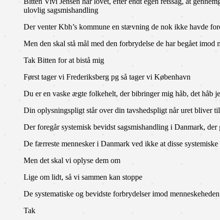
Bitten Vivi Jensen har lovet, efter endt egen retssag, at genn
ulovlig sagsmishandling
Der venter Kbh’s kommune en stævning de nok ikke havde foresti
Men den skal stå mål med den forbrydelse de har begået imod mi
Tak Bitten for at bistå mig
Først tager vi Frederiksberg pg så tager vi København
Du er en vaske ægte folkehelt, der bibringer mig håb, det håb j
Din oplysningspligt står over din tavshedspligt når uret bliver til
Der foregår systemisk bevidst sagsmishandling i Danmark, de
De færreste mennesker i Danmark ved ikke at disse systemiske 
Men det skal vi oplyse dem om
Lige om lidt, så vi sammen kan stoppe
De systematiske og bevidste forbrydelser imod menneskeheden
Tak