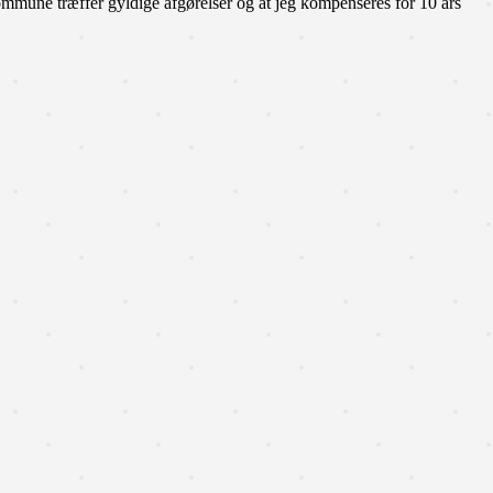
ommune træffer gyldige afgørelser og at jeg kompenseres for 10 års