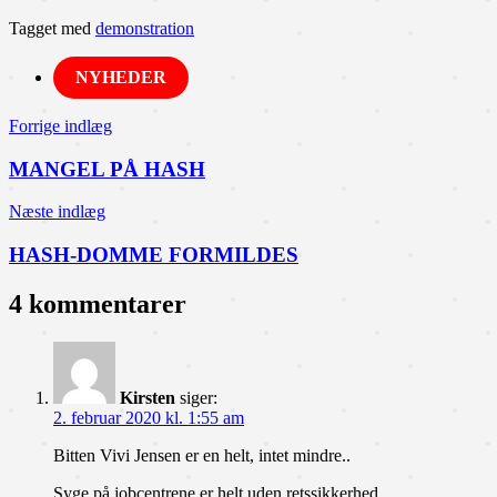
Tagget med
demonstration
NYHEDER
Indlægsnavigation
Forrige indlæg
MANGEL PÅ HASH
Næste indlæg
HASH-DOMME FORMILDES
4 kommentarer
Kirsten
siger:
2. februar 2020 kl. 1:55 am
Bitten Vivi Jensen er en helt, intet mindre..
Syge på jobcentrene er helt uden retssikkerhed.