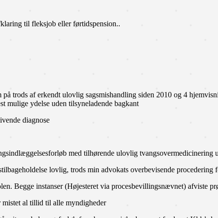
aring til fleksjob eller førtidspension..
 på trods af erkendt ulovlig sagsmishandling siden 2010 og 4 hjemvisni
est mulige ydelse uden tilsyneladende bagkant
livende diagnose
 tvangsindlæggelsesforløb med tilhørende ulovlig tvangsovermedicinerin
tilbageholdelse lovlig, trods min advokats overbevisende procedering
en. Begge instanser (Højesteret via procesbevillingsnævnet) afviste pr
mistet al tillid til alle myndigheder