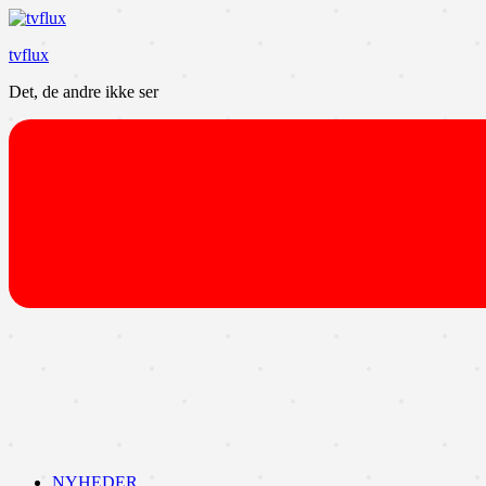
Videre
til
tvflux
indhold
Det, de andre ikke ser
NYHEDER