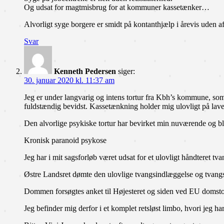
Og udsat for magtmisbrug for at kommuner kassetænker…
Alvorligt syge borgere er smidt på kontanthjælp i årevis uden afkl
Svar
Kenneth Pedersen
siger:
30. januar 2020 kl. 11:37 am
Jeg er under langvarig og intens tortur fra Kbh’s kommune, som
fuldstændig bevidst. Kassetænkning holder mig ulovligt på lav
Den alvorlige psykiske tortur har bevirket min nuværende og b
Kronisk paranoid psykose
Jeg har i mit sagsforløb været udsat for et ulovligt håndteret
Østre Landsret dømte den ulovlige tvangsindlæggelse og tvangs
Dommen forsøgtes anket til Højesteret og siden ved EU domstol
Jeg befinder mig derfor i et komplet retsløst limbo, hvori jeg har 