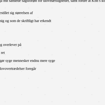
emgå mit samlede sagsforløb for ulovmæssigheder, samt fordre at Kbh’s k
llet sig størrelsen af
g og som de skriftligt har erkendt
eg overlever på
 ret
r gør syge mennesker endnu mere syge
lovovertrædelser foregår