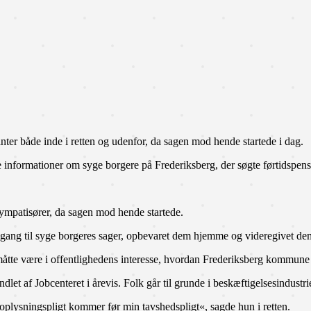
ter både inde i retten og udenfor, da sagen mod hende startede i dag.
ve informationer om syge borgere på Frederiksberg, der søgte førtidspens
sympatisører, da sagen mod hende startede.
adgang til syge borgeres sager, opbevaret dem hjemme og videregivet dem
t måtte være i offentlighedens interesse, hvordan Frederiksberg kommune
et af Jobcenteret i årevis. Folk går til grunde i beskæftigelsesindustri
oplysningspligt kommer før min tavshedspligt«, sagde hun i retten.