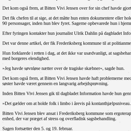
Det kom også frem, at Bitten Vivi Jensen over for sin chef havde gjo
Det fik chefen til at sige, at det måtte hun enten dokumentere eller h
90 personsager, inden hun blev fyret. Sagerne opbevarede hun i hjem
Efter fyringen kontakter hun journalist Ulrik Dahlin på dagbladet Info
Det var denne artikel, der fik Frederiksberg kommune til at politianme
Hun forklarede i retten i dag, at det ikke var usædvanligt, at sagsbeh
med borgeres elendighed.
»Jeg havde søvnløse nætter over de tragiske skæbner«, sagde hun.
Det kom også frem, at Bitten Vivi Jensen havde haft problemerne med 
søster havde været gennem en langvarig arbejdsprøvning.
Inden Bitten Vivi Jensen gik til dagbladet Information havde hun g
»Det gælder om at holde folk i limbo i årevis på kontanthjælpsniveau. 
Bitten Vivi Jensen blev ansat i Frederiksberg kommune som ergoterapeu
enhed, der var præget af stress og overfladisk sagsbehandling.
Sagen fortsætter den 5. og 19. februar.