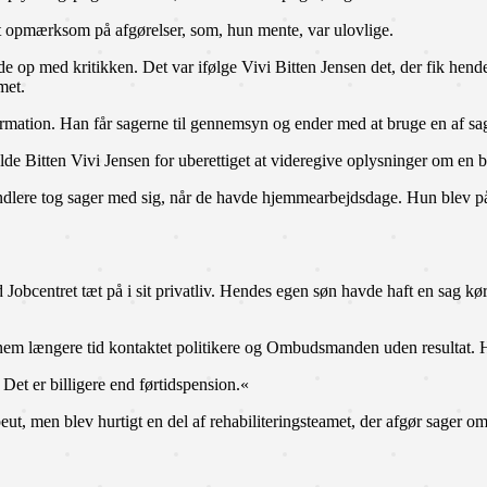
rt opmærksom på afgørelser, som, hun mente, var ulovlige.
olde op med kritikken. Det var ifølge Vivi Bitten Jensen det, der fik he
met.
rmation. Han får sagerne til gennemsyn og ender med at bruge en af sage
lde Bitten Vivi Jensen for uberettiget at videregive oplysninger om en 
andlere tog sager med sig, når de havde hjemmearbejdsdage. Hun blev på 
Jobcentret tæt på i sit privatliv. Hendes egen søn havde haft en sag 
ennem længere tid kontaktet politikere og Ombudsmanden uden resulta
Det er billigere end førtidspension.«
t, men blev hurtigt en del af rehabiliteringsteamet, der afgør sager om