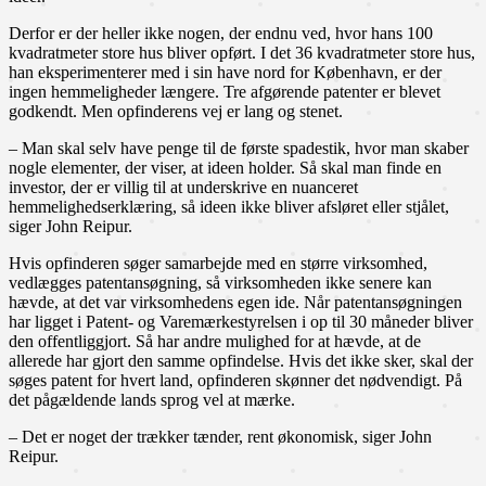
Derfor er der heller ikke nogen, der endnu ved, hvor hans 100
kvadratmeter store hus bliver opført. I det 36 kvadratmeter store hus,
han eksperimenterer med i sin have nord for København, er der
ingen hemmeligheder længere. Tre afgørende patenter er blevet
godkendt. Men opfinderens vej er lang og stenet.
– Man skal selv have penge til de første spadestik, hvor man skaber
nogle elementer, der viser, at ideen holder. Så skal man finde en
investor, der er villig til at underskrive en nuanceret
hemmelighedserklæring, så ideen ikke bliver afsløret eller stjålet,
siger John Reipur.
Hvis opfinderen søger samarbejde med en større virksomhed,
vedlægges patentansøgning, så virksomheden ikke senere kan
hævde, at det var virksomhedens egen ide. Når patentansøgningen
har ligget i Patent- og Varemærkestyrelsen i op til 30 måneder bliver
den offentliggjort. Så har andre mulighed for at hævde, at de
allerede har gjort den samme opfindelse. Hvis det ikke sker, skal der
søges patent for hvert land, opfinderen skønner det nødvendigt. På
det pågældende lands sprog vel at mærke.
– Det er noget der trækker tænder, rent økonomisk, siger John
Reipur.