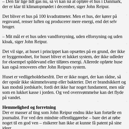
– Den får lige lidt gas nu, så vi kan nå at opføre et hus i Danmark,
der er klar til klimatopmødet i december, siger John Reipur.
Det bliver et hus på 100 kvadratmeter. Men et hus, der kører på
regnvand, renser luften og producerer mere energi, end det selv
bruger.
– Mit mål er et hus uden vandforsyning, uden elforsyning og uden
kloak, siger John Reipur.
Det vil sige, at huset i princippet kan opsættes på en grund, der ikke
er byggemodnet, for huset bliver et lukket system, der ikke udleder
for eksempel spildevand eller tilføres energi. Allerede opførte huse
kan også renoveres efter John Reipurs system.
Huset er vedligeholdelsesfrit. Der er ikke noget, der kan rådne, så
der opstår ikke skimmelsvamp eller bakterier. Det er brandsikkert og
kan modstå jordskælv, fordi det ikke har noget fundament, men står
som en lukket kasse i jorden. Og ved oversvømmelse kan det flyde
på vandet.
Hemmelighed og forretning
Der er masser af ting som John Reipur endnu ikke kan fortælle en
journalist. For ved den mindste offentliggørelse – bare det at røbe
noget til en god ven – risikerer han ikke at kunne få patent på sine
ideer.