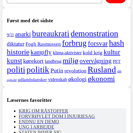
Først med det sidste
demonstration
bureaukrati
anarki
9/11
hash
forbrug
forsvar
diktatur
Fogh Rasmussen
historie
kultur
kampfly
kold krig
klima-aktivister
miljø
kunst
overvågning
kørekort
landbrug
PET
politi
politik
Rusland
Putin
revolution
tålt
økonomi
økologi
videnskab
udlandsdansker
ophold
Læsernes favoritter
KRIG OM RÅSTOFFER
FORVRØVLET DOM I INJURIESAG
ENDNU EN DEMO
UNG I ARBEJDE
STATEN BØJER SIG