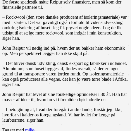
De første spadestik måtte Reipur selv finansiere, men så kom der
finansielle partnere til.
– Rockwool (den store danske producent af isoleringsmateriale) var
med i starten. Det var gavnligt også i forhold til vidensudveksling
omkring isolering af huset. Jeg fik prøvet nogle ideer af og de fik
udsigt til at sælge mere rockwool, som indgår i min konstruktion,
siger han.
John Reipur vil nødig ind på, hvem der nu bakker ham økonomisk
op. Men perspektivet lægger han ikke skjul på:
– Det bliver dansk udvikling, dansk eksport og fabrikker i udlandet.
Aluminium, som huset bygges af, findes overalt, så der er ingen
grund til at transportere varen jorden rundt. Og isoleringsmateriale
kan også produceres alle vegne, det kan jo være tørre blade i Afrika,
siger han.
John Reipur har levet af sine forskellige opfindelser i 30 år. Han har
masser af ideer til, hvordan vi i fremtiden bør indrette os:
– I betragtning af, hvad der foregår i andre lande, forstår jeg ikke,
hvorfor vi kalder os foregangsland. Vi har hvilet for længe på
laurbærrene, siger han.
Tagget med
miljø