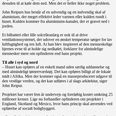
desuden til at køle dem ned. Men det er heller ikke noget problem.
John Reipurs hus består af en udvendig og en indvendig skal af
aluminium, der meget effektivt leder varmen eller kulden rundt i
huset. Kulden kommer fra aluminiums-kanaler, der er gravet ned i
jorden.
Et bilbatteri eller lille solcelleanlæg er nok til at drive
ventilationssystemet, der udover en ønsket temperatur sørger for lav
luftfugtighed og ren luft. At han blev inspireret af den menneskelige
hjernes evne til at holde sig nedkølet, forklarer for almindelige
mennesker mere om opfinderen end hans projekt.
Til alle i syd og nord
– Huset kan opføres af en enkelt mand uden særlig uddannelse og
med almindeligt tømrerværktøj. Det kan opføres billigt af de lokale
midt i Afrika. Men der kommer også en masseproduceret udgave til
den vestlige verden, og det kan udføres i al slags arkitektur, siger
John Reipur.
Projektet har været fem år undervejs og foreløbig kostet omkring 25
millioner kroner. Lige nu forhandler opfinderen om projekter i
England, Skotland og Mexico, hvor hans princip skal anvendes ved
opførelse af socialt boligbyggeri.