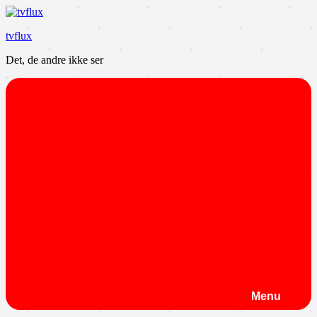
Videre
til
tvflux
indhold
Det, de andre ikke ser
Menu