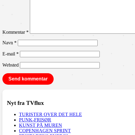
Kommentar
*
Navn
*
E-mail
*
Websted
Nyt fra TVflux
TURISTER OVER DET HELE
PUNK-FRISØR
KUNST PÅ MUREN
COPENHAGEN SPRINT