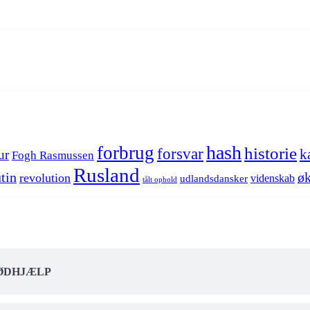
hash
forbrug
historie
forsvar
k
ur
Fogh Rasmussen
Rusland
tin
øk
revolution
videnskab
udlandsdansker
tålt ophold
NØDHJÆLP