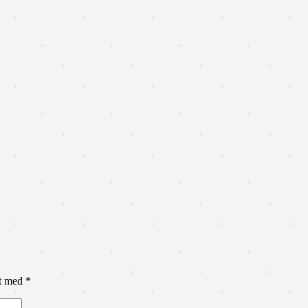
et med
*