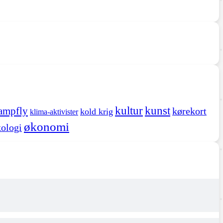
kultur
kunst
ampfly
kørekort
kold krig
klima-aktivister
økonomi
ologi