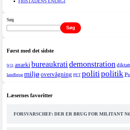
FRISTADENS ENERGI
Søg
Søg
Først med det sidste
demonstration
bureaukrati
anarki
diktat
9/11
politi
politik
miljø
overvågning
Pu
landbrug
PET
Læsernes favoritter
FORSVARSCHEF: DER ER BRUG FOR MILITANT 