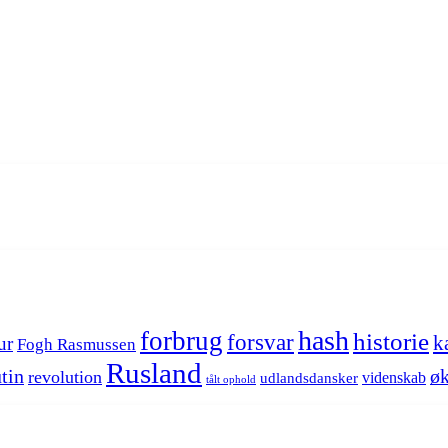
hash
forbrug
historie
forsvar
k
ur
Fogh Rasmussen
Rusland
tin
øk
revolution
videnskab
udlandsdansker
tålt ophold