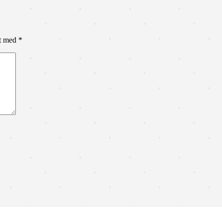
et med
*