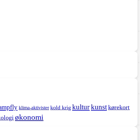
kultur
kunst
ampfly
kørekort
kold krig
klima-aktivister
økonomi
ologi