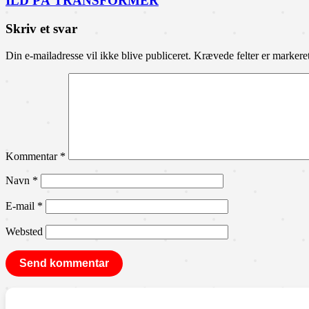
ILD PÅ TRANSFORMER
Skriv et svar
Din e-mailadresse vil ikke blive publiceret.
Krævede felter er marker
Kommentar
*
Navn
*
E-mail
*
Websted