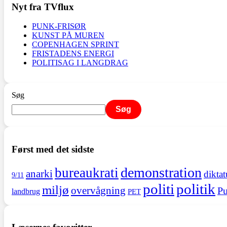
Nyt fra TVflux
PUNK-FRISØR
KUNST PÅ MUREN
COPENHAGEN SPRINT
FRISTADENS ENERGI
POLITISAG I LANGDRAG
Søg
Søg
Først med det sidste
demonstration
bureaukrati
anarki
diktat
9/11
politi
politik
miljø
overvågning
Pu
landbrug
PET