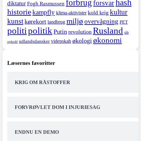
hash
forbrug
forsvar
diktatur
Fogh Rasmussen
historie
kultur
kampfly
kold krig
klima-aktivister
miljø
kunst
overvågning
kørekort
landbrug
PET
politi
politik
Rusland
Putin
revolution
tålt
økonomi
økologi
videnskab
udlandsdansker
ophold
Læsernes favoritter
KRIG OM RÅSTOFFER
FORVRØVLET DOM I INJURIESAG
ENDNU EN DEMO