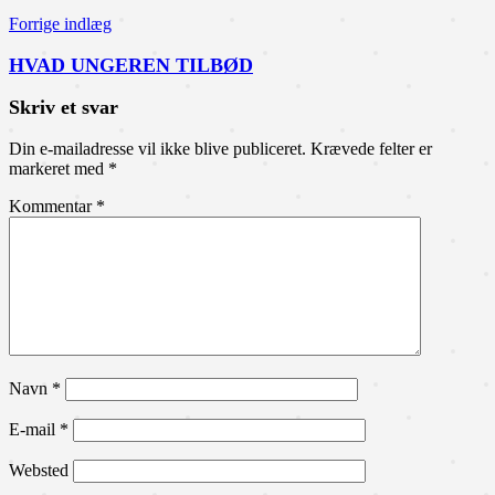
Forrige indlæg
HVAD UNGEREN TILBØD
Skriv et svar
Din e-mailadresse vil ikke blive publiceret.
Krævede felter er
markeret med
*
Kommentar
*
Navn
*
E-mail
*
Websted