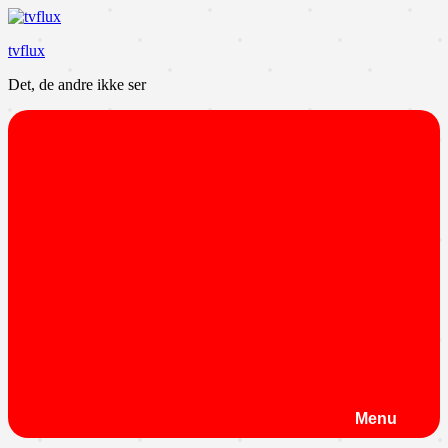
Videre
til
tvflux
indhold
Det, de andre ikke ser
Menu