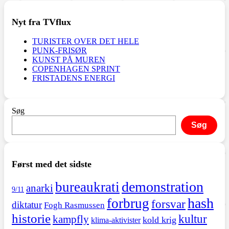
Nyt fra TVflux
TURISTER OVER DET HELE
PUNK-FRISØR
KUNST PÅ MUREN
COPENHAGEN SPRINT
FRISTADENS ENERGI
Søg
Søg
Først med det sidste
demonstration
bureaukrati
anarki
9/11
hash
forbrug
forsvar
diktatur
Fogh Rasmussen
historie
kultur
kampfly
kold krig
klima-aktivister