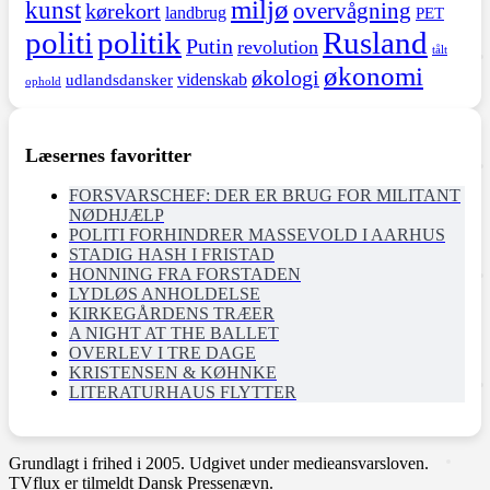
miljø
kunst
overvågning
kørekort
landbrug
PET
politi
politik
Rusland
Putin
revolution
tålt
økonomi
økologi
videnskab
udlandsdansker
ophold
Læsernes favoritter
FORSVARSCHEF: DER ER BRUG FOR MILITANT
NØDHJÆLP
POLITI FORHINDRER MASSEVOLD I AARHUS
STADIG HASH I FRISTAD
HONNING FRA FORSTADEN
LYDLØS ANHOLDELSE
KIRKEGÅRDENS TRÆER
A NIGHT AT THE BALLET
OVERLEV I TRE DAGE
KRISTENSEN & KØHNKE
LITERATURHAUS FLYTTER
Grundlagt i frihed i 2005. Udgivet under medieansvarsloven.
TVflux er tilmeldt Dansk Pressenævn.