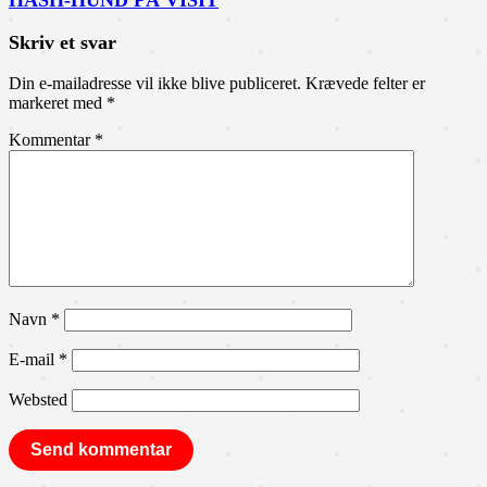
HASH-HUND PÅ VISIT
Skriv et svar
Din e-mailadresse vil ikke blive publiceret.
Krævede felter er
markeret med
*
Kommentar
*
Navn
*
E-mail
*
Websted