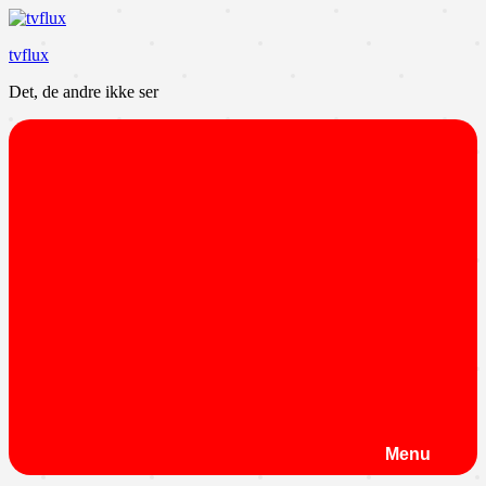
Videre
til
tvflux
indhold
Det, de andre ikke ser
Menu