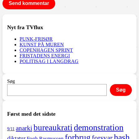
Nyt fra TVflux
PUNK-FRISØR
KUNST PÅ MUREN
COPENHAGEN SPRINT
FRISTADENS ENERGI
POLITISAG I LANGDRAG
Søg
Søg
Først med det sidste
demonstration
bureaukrati
anarki
9/11
hash
forbrug
forsvar
diktatur
Fogh Rasmussen