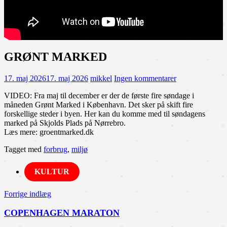
GRØNT MARKED
17. maj 2026
17. maj 2026
mikkel
Ingen kommentarer
VIDEO: Fra maj til december er der de første fire søndage i
måneden Grønt Marked i København. Det sker på skift fire
forskellige steder i byen. Her kan du komme med til søndagens
marked på Skjolds Plads på Nørrebro.
Læs mere: groentmarked.dk
Tagget med
forbrug
,
miljø
KULTUR
Indlægsnavigation
Forrige indlæg
COPENHAGEN MARATON