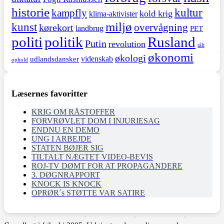
historie
kultur
kampfly
kold krig
klima-aktivister
miljø
kunst
overvågning
kørekort
landbrug
PET
politi
politik
Rusland
Putin
revolution
tålt
økonomi
økologi
videnskab
udlandsdansker
ophold
Læsernes favoritter
KRIG OM RÅSTOFFER
FORVRØVLET DOM I INJURIESAG
ENDNU EN DEMO
UNG I ARBEJDE
STATEN BØJER SIG
TILTALT NÆGTET VIDEO-BEVIS
ROJ-TV DØMT FOR AT PROPAGANDERE
3. DØGNRAPPORT
KNOCK IS KNOCK
OPRØR´s STØTTE VAR SATIRE