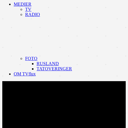
MEDIER
TV
RADIO
FOTO
RUSLAND
TATOVERINGER
OM TVflux