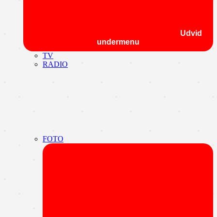
Udvid
undermenu
TV
RADIO
FOTO