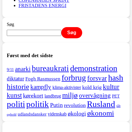
COPENHAGEN SPRINT
FRISTADENS ENERGI
Søg
Søg
Først med det sidste
demonstration
bureaukrati
anarki
9/11
hash
forbrug
forsvar
diktatur
Fogh Rasmussen
historie
kultur
kampfly
kold krig
klima-aktivister
miljø
kunst
overvågning
kørekort
landbrug
PET
politi
politik
Rusland
Putin
revolution
tålt
økonomi
økologi
videnskab
udlandsdansker
ophold