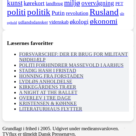
miljø
kunst
overvågning
kørekort
landbrug
PET
politi
politik
Rusland
Putin
revolution
tålt
økonomi
økologi
videnskab
udlandsdansker
ophold
Læsernes favoritter
FORSVARSCHEF: DER ER BRUG FOR MILITANT
NØDHJÆLP
POLITI FORHINDRER MASSEVOLD I AARHUS
STADIG HASH I FRISTAD
HONNING FRA FORSTADEN
LYDLØS ANHOLDELSE
KIRKEGÅRDENS TRÆER
A NIGHT AT THE BALLET
OVERLEV I TRE DAGE
KRISTENSEN & KØHNKE
LITERATURHAUS FLYTTER
Grundlagt i frihed i 2005. Udgivet under medieansvarsloven.
TVflux er tilmeldt Dansk Pressenævn.