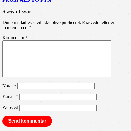
FROM ALS TO FYN
Skriv et svar
Din e-mailadresse vil ikke blive publiceret.
Krævede felter er
markeret med
*
Kommentar
*
Navn
*
E-mail
*
Websted