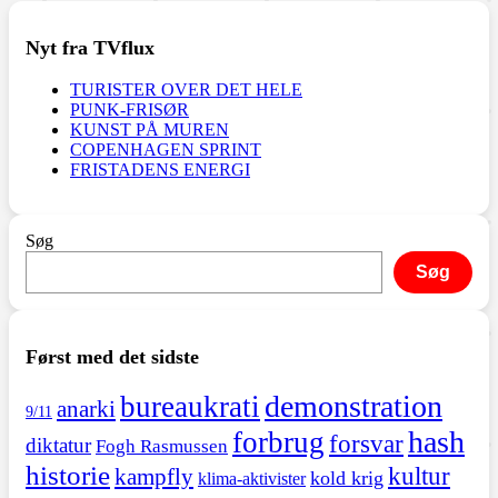
Nyt fra TVflux
TURISTER OVER DET HELE
PUNK-FRISØR
KUNST PÅ MUREN
COPENHAGEN SPRINT
FRISTADENS ENERGI
Søg
Søg
Først med det sidste
demonstration
bureaukrati
anarki
9/11
hash
forbrug
forsvar
diktatur
Fogh Rasmussen
historie
kultur
kampfly
kold krig
klima-aktivister