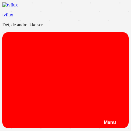
Videre
til
tvflux
indhold
Det, de andre ikke ser
Menu