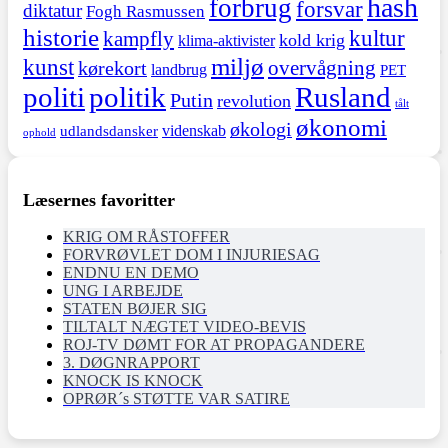
hash
forbrug
forsvar
diktatur
Fogh Rasmussen
historie
kultur
kampfly
kold krig
klima-aktivister
miljø
kunst
overvågning
kørekort
landbrug
PET
politi
politik
Rusland
Putin
revolution
tålt
økonomi
økologi
videnskab
udlandsdansker
ophold
Læsernes favoritter
KRIG OM RÅSTOFFER
FORVRØVLET DOM I INJURIESAG
ENDNU EN DEMO
UNG I ARBEJDE
STATEN BØJER SIG
TILTALT NÆGTET VIDEO-BEVIS
ROJ-TV DØMT FOR AT PROPAGANDERE
3. DØGNRAPPORT
KNOCK IS KNOCK
OPRØR´s STØTTE VAR SATIRE