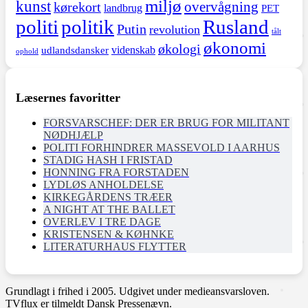
miljø
kunst
overvågning
kørekort
landbrug
PET
politi
politik
Rusland
Putin
revolution
tålt
økonomi
økologi
videnskab
udlandsdansker
ophold
Læsernes favoritter
FORSVARSCHEF: DER ER BRUG FOR MILITANT
NØDHJÆLP
POLITI FORHINDRER MASSEVOLD I AARHUS
STADIG HASH I FRISTAD
HONNING FRA FORSTADEN
LYDLØS ANHOLDELSE
KIRKEGÅRDENS TRÆER
A NIGHT AT THE BALLET
OVERLEV I TRE DAGE
KRISTENSEN & KØHNKE
LITERATURHAUS FLYTTER
Grundlagt i frihed i 2005. Udgivet under medieansvarsloven.
TVflux er tilmeldt Dansk Pressenævn.