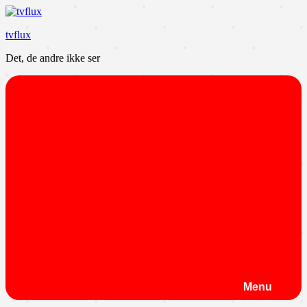
Videre
til
tvflux
indhold
Det, de andre ikke ser
Menu