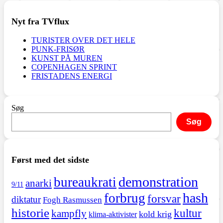
Nyt fra TVflux
TURISTER OVER DET HELE
PUNK-FRISØR
KUNST PÅ MUREN
COPENHAGEN SPRINT
FRISTADENS ENERGI
Søg
Søg
Først med det sidste
demonstration
bureaukrati
anarki
9/11
hash
forbrug
forsvar
diktatur
Fogh Rasmussen
historie
kultur
kampfly
kold krig
klima-aktivister