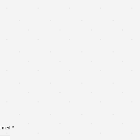
et med
*