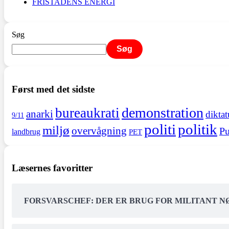
FRISTADENS ENERGI
Søg
Søg
Først med det sidste
demonstration
bureaukrati
anarki
diktat
9/11
politi
politik
miljø
overvågning
Pu
landbrug
PET
Læsernes favoritter
FORSVARSCHEF: DER ER BRUG FOR MILITANT 