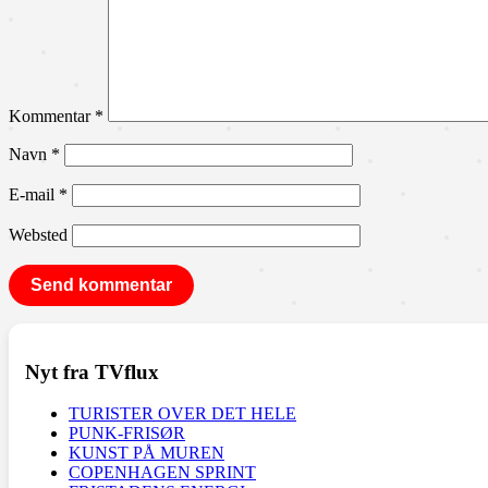
Kommentar
*
Navn
*
E-mail
*
Websted
Nyt fra TVflux
TURISTER OVER DET HELE
PUNK-FRISØR
KUNST PÅ MUREN
COPENHAGEN SPRINT