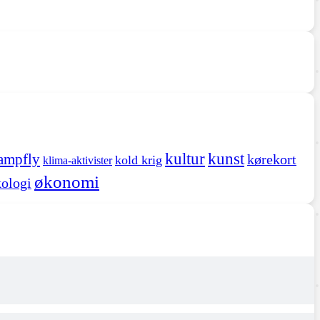
kultur
kunst
ampfly
kørekort
kold krig
klima-aktivister
økonomi
ologi