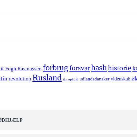
hash
forbrug
historie
forsvar
k
ur
Fogh Rasmussen
Rusland
tin
øk
revolution
videnskab
udlandsdansker
tålt ophold
NØDHJÆLP