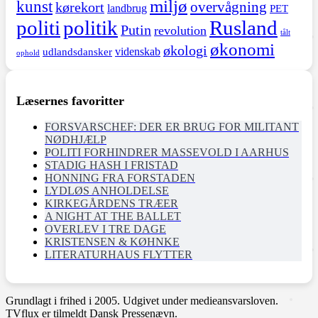
miljø
kunst
overvågning
kørekort
landbrug
PET
politi
politik
Rusland
Putin
revolution
tålt
økonomi
økologi
videnskab
udlandsdansker
ophold
Læsernes favoritter
FORSVARSCHEF: DER ER BRUG FOR MILITANT
NØDHJÆLP
POLITI FORHINDRER MASSEVOLD I AARHUS
STADIG HASH I FRISTAD
HONNING FRA FORSTADEN
LYDLØS ANHOLDELSE
KIRKEGÅRDENS TRÆER
A NIGHT AT THE BALLET
OVERLEV I TRE DAGE
KRISTENSEN & KØHNKE
LITERATURHAUS FLYTTER
Grundlagt i frihed i 2005. Udgivet under medieansvarsloven.
TVflux er tilmeldt Dansk Pressenævn.