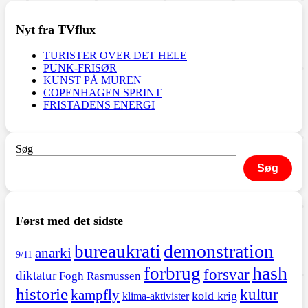
Nyt fra TVflux
TURISTER OVER DET HELE
PUNK-FRISØR
KUNST PÅ MUREN
COPENHAGEN SPRINT
FRISTADENS ENERGI
Søg
Søg
Først med det sidste
demonstration
bureaukrati
anarki
9/11
hash
forbrug
forsvar
diktatur
Fogh Rasmussen
historie
kultur
kampfly
kold krig
klima-aktivister