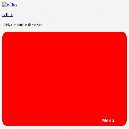
Videre
til
tvflux
indhold
Det, de andre ikke ser
Menu