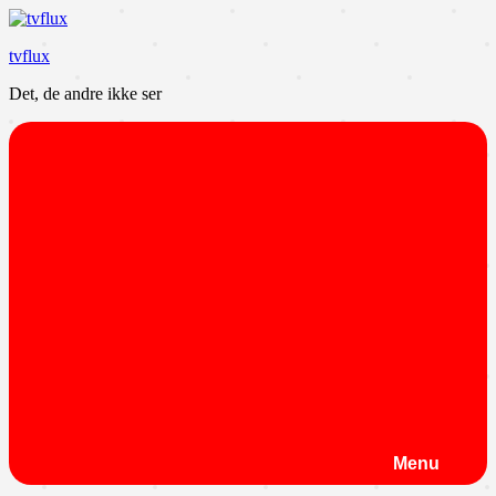
Videre
til
tvflux
indhold
Det, de andre ikke ser
Menu