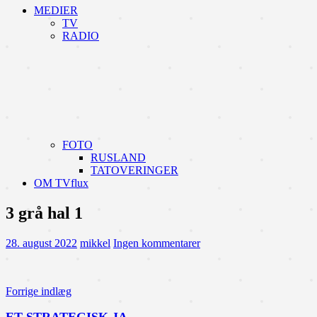
MEDIER
TV
RADIO
FOTO
RUSLAND
TATOVERINGER
OM TVflux
3 grå hal 1
28. august 2022
mikkel
Ingen kommentarer
Indlægsnavigation
Forrige indlæg