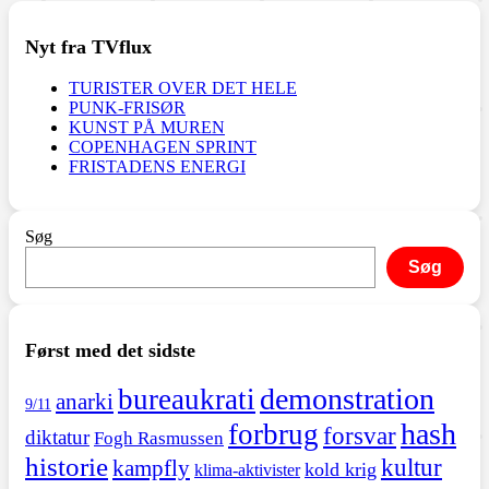
Nyt fra TVflux
TURISTER OVER DET HELE
PUNK-FRISØR
KUNST PÅ MUREN
COPENHAGEN SPRINT
FRISTADENS ENERGI
Søg
Søg
Først med det sidste
demonstration
bureaukrati
anarki
9/11
hash
forbrug
forsvar
diktatur
Fogh Rasmussen
historie
kultur
kampfly
kold krig
klima-aktivister