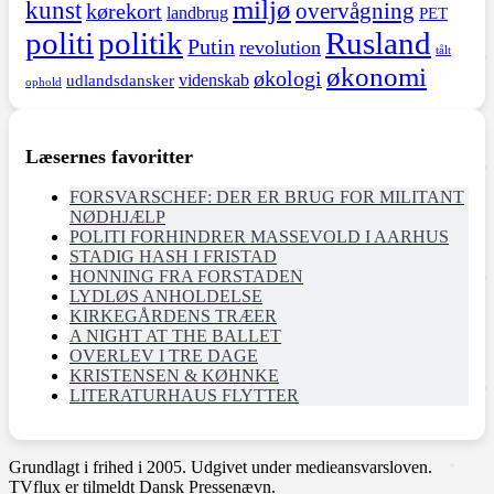
miljø
kunst
overvågning
kørekort
landbrug
PET
politi
politik
Rusland
Putin
revolution
tålt
økonomi
økologi
videnskab
udlandsdansker
ophold
Læsernes favoritter
FORSVARSCHEF: DER ER BRUG FOR MILITANT
NØDHJÆLP
POLITI FORHINDRER MASSEVOLD I AARHUS
STADIG HASH I FRISTAD
HONNING FRA FORSTADEN
LYDLØS ANHOLDELSE
KIRKEGÅRDENS TRÆER
A NIGHT AT THE BALLET
OVERLEV I TRE DAGE
KRISTENSEN & KØHNKE
LITERATURHAUS FLYTTER
Grundlagt i frihed i 2005. Udgivet under medieansvarsloven.
TVflux er tilmeldt Dansk Pressenævn.