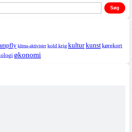
Søg
kultur
kunst
ampfly
kørekort
kold krig
klima-aktivister
økonomi
ologi