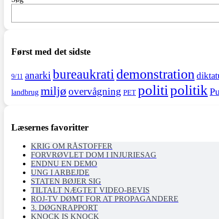
Først med det sidste
demonstration
bureaukrati
anarki
diktat
9/11
politi
politik
miljø
overvågning
Pu
landbrug
PET
Læsernes favoritter
KRIG OM RÅSTOFFER
FORVRØVLET DOM I INJURIESAG
ENDNU EN DEMO
UNG I ARBEJDE
STATEN BØJER SIG
TILTALT NÆGTET VIDEO-BEVIS
ROJ-TV DØMT FOR AT PROPAGANDERE
3. DØGNRAPPORT
KNOCK IS KNOCK