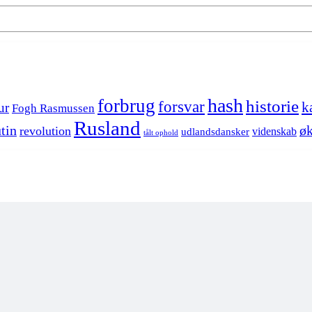
hash
forbrug
historie
forsvar
k
ur
Fogh Rasmussen
Rusland
tin
øk
revolution
videnskab
udlandsdansker
tålt ophold