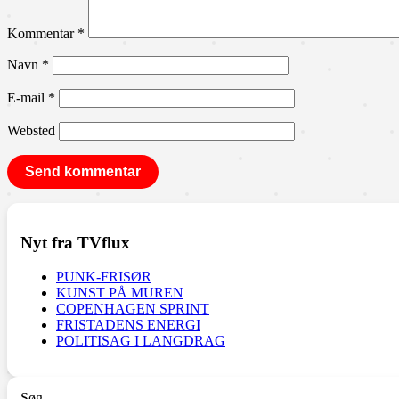
Kommentar
*
Navn
*
E-mail
*
Websted
Nyt fra TVflux
PUNK-FRISØR
KUNST PÅ MUREN
COPENHAGEN SPRINT
FRISTADENS ENERGI
POLITISAG I LANGDRAG
Søg