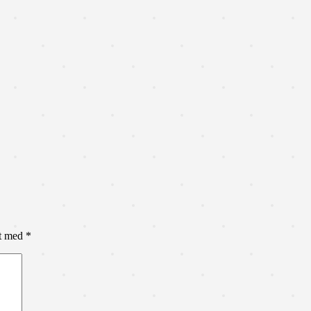
et med
*