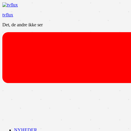
Videre
til
tvflux
indhold
Det, de andre ikke ser
NYHEDER