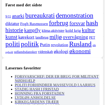
Først med det sidste
demonstration
bureaukrati
anarki
9/11
hash
forbrug
forsvar
diktatur
Fogh Rasmussen
historie
kultur
kampfly
kold krig
klima-aktivister
miljø
kunst
overvågning
kørekort
landbrug
PET
politi
politik
Rusland
Putin
revolution
tålt
økonomi
økologi
videnskab
udlandsdansker
ophold
Læsernes favoritter
FORSVARSCHEF: DER ER BRUG FOR MILITANT
NØDHJÆLP
POLITI FORHINDRER MASSEVOLD I AARHUS
STADIG HASH I FRISTAD
HONNING FRA FORSTADEN
LYDLØS ANHOLDELSE
KIRKEGÅRDENS TRÆER