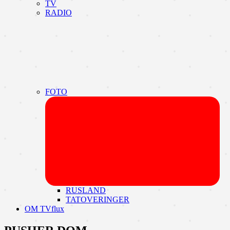
TV
RADIO
FOTO
Udvi
unde
RUSLAND
TATOVERINGER
OM TVflux