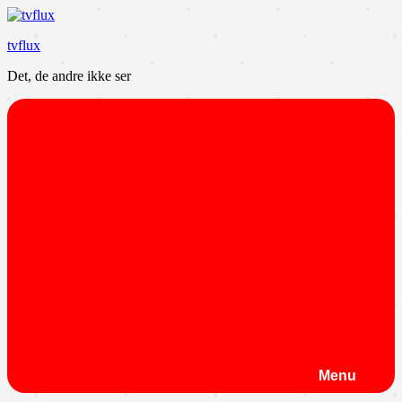
Videre
til
tvflux
indhold
Det, de andre ikke ser
Menu