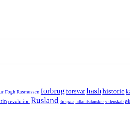
hash
forbrug
historie
forsvar
k
ur
Fogh Rasmussen
Rusland
tin
øk
revolution
videnskab
udlandsdansker
tålt ophold