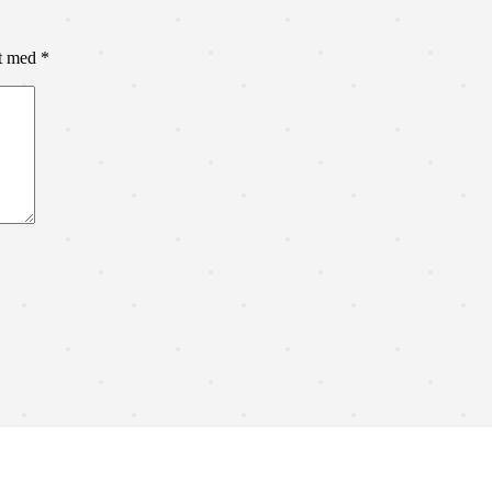
et med
*