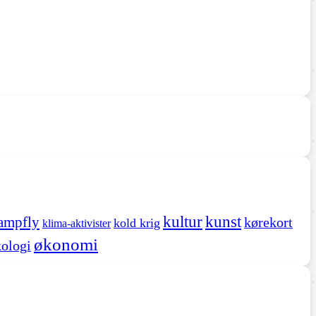
kultur
kunst
ampfly
kørekort
kold krig
klima-aktivister
økonomi
ologi