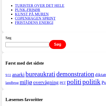
TURISTER OVER DET HELE
PUNK-FRISØR
KUNST PÅ MUREN
COPENHAGEN SPRINT
FRISTADENS ENERGI
Søg
Søg
Først med det sidste
demonstration
bureaukrati
anarki
diktat
9/11
politi
politik
miljø
overvågning
Pu
landbrug
PET
Læsernes favoritter