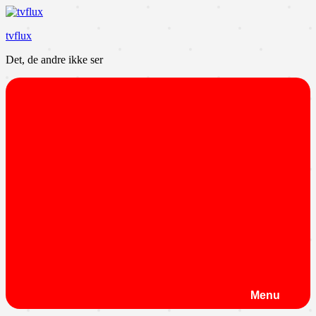
Videre
til
tvflux
indhold
Det, de andre ikke ser
Menu