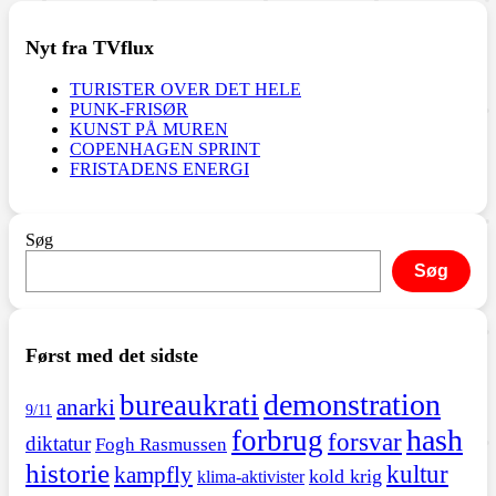
Nyt fra TVflux
TURISTER OVER DET HELE
PUNK-FRISØR
KUNST PÅ MUREN
COPENHAGEN SPRINT
FRISTADENS ENERGI
Søg
Søg
Først med det sidste
demonstration
bureaukrati
anarki
9/11
hash
forbrug
forsvar
diktatur
Fogh Rasmussen
historie
kultur
kampfly
kold krig
klima-aktivister