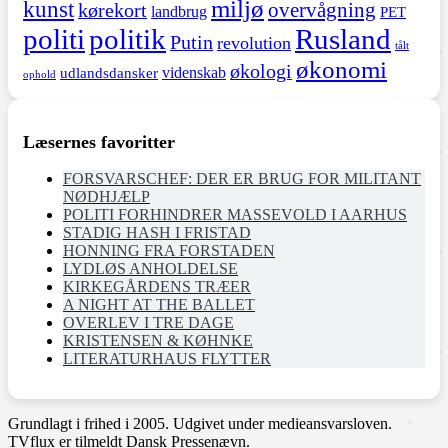
miljø
kunst
overvågning
kørekort
landbrug
PET
politi
politik
Rusland
Putin
revolution
tålt
økonomi
økologi
videnskab
udlandsdansker
ophold
Læsernes favoritter
FORSVARSCHEF: DER ER BRUG FOR MILITANT
NØDHJÆLP
POLITI FORHINDRER MASSEVOLD I AARHUS
STADIG HASH I FRISTAD
HONNING FRA FORSTADEN
LYDLØS ANHOLDELSE
KIRKEGÅRDENS TRÆER
A NIGHT AT THE BALLET
OVERLEV I TRE DAGE
KRISTENSEN & KØHNKE
LITERATURHAUS FLYTTER
Grundlagt i frihed i 2005. Udgivet under medieansvarsloven.
TVflux er tilmeldt Dansk Pressenævn.