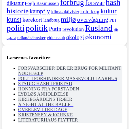
hash
forbrug
forsvar
diktatur
Fogh Rasmussen
historie
kultur
kampfly
kold krig
klima-aktivister
miljø
kunst
overvågning
kørekort
landbrug
PET
politi
politik
Rusland
Putin
revolution
tålt
økonomi
økologi
videnskab
udlandsdansker
ophold
Læsernes favoritter
FORSVARSCHEF: DER ER BRUG FOR MILITANT
NØDHJÆLP
POLITI FORHINDRER MASSEVOLD I AARHUS
STADIG HASH I FRISTAD
HONNING FRA FORSTADEN
LYDLØS ANHOLDELSE
KIRKEGÅRDENS TRÆER
A NIGHT AT THE BALLET
OVERLEV I TRE DAGE
KRISTENSEN & KØHNKE
LITERATURHAUS FLYTTER