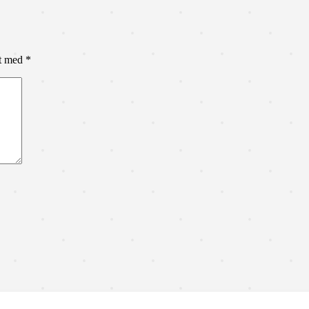
et med
*