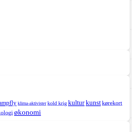
kultur
kunst
ampfly
kørekort
kold krig
klima-aktivister
økonomi
ologi