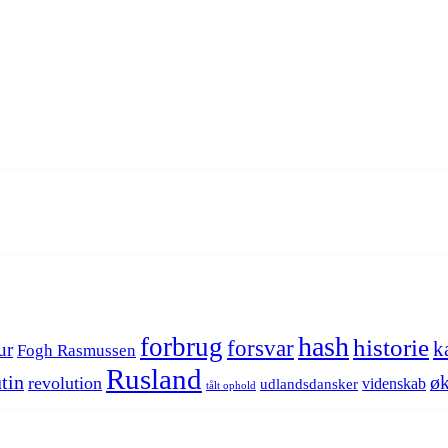
hash
forbrug
historie
forsvar
k
ur
Fogh Rasmussen
Rusland
tin
øk
revolution
videnskab
udlandsdansker
tålt ophold