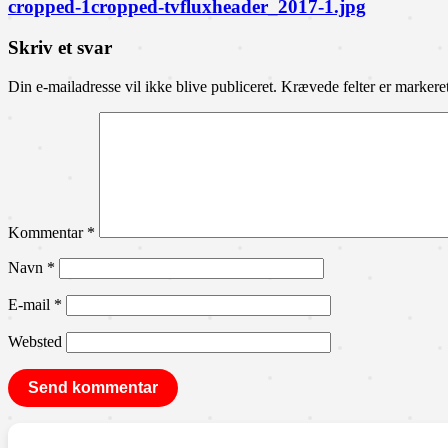
cropped-1cropped-tvfluxheader_2017-1.jpg
Skriv et svar
Din e-mailadresse vil ikke blive publiceret.
Krævede felter er marker
Kommentar
*
Navn
*
E-mail
*
Websted