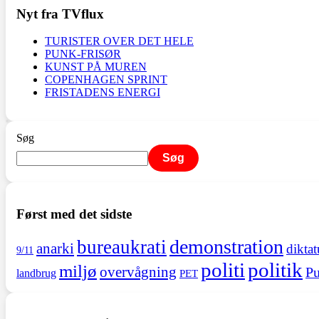
Nyt fra TVflux
TURISTER OVER DET HELE
PUNK-FRISØR
KUNST PÅ MUREN
COPENHAGEN SPRINT
FRISTADENS ENERGI
Søg
Søg
Først med det sidste
demonstration
bureaukrati
anarki
diktat
9/11
politi
politik
miljø
overvågning
Pu
landbrug
PET