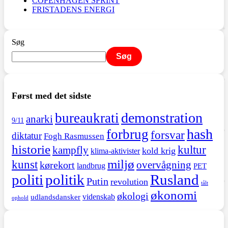
COPENHAGEN SPRINT
FRISTADENS ENERGI
Søg
Søg
Først med det sidste
demonstration
bureaukrati
anarki
9/11
hash
forbrug
forsvar
diktatur
Fogh Rasmussen
historie
kultur
kampfly
kold krig
klima-aktivister
miljø
kunst
overvågning
kørekort
landbrug
PET
politi
politik
Rusland
Putin
revolution
tålt
økonomi
økologi
videnskab
udlandsdansker
ophold