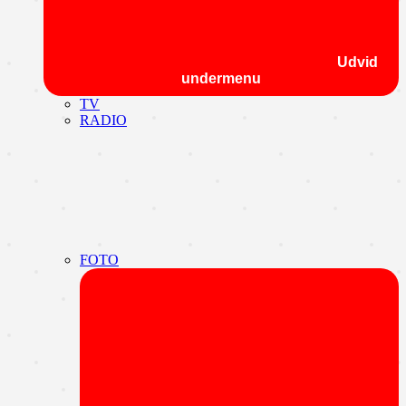
Udvid
undermenu
TV
RADIO
FOTO