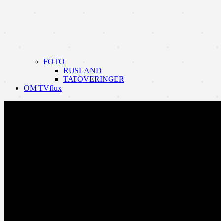
FOTO
RUSLAND
TATOVERINGER
OM TVflux