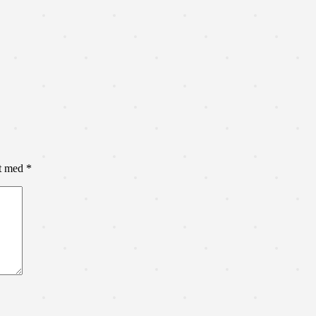
et med
*