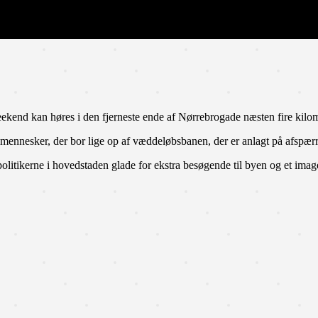
end kan høres i den fjerneste ende af Nørrebrogade næsten fire kilom
de mennesker, der bor lige op af væddeløbsbanen, der er anlagt på afspærr
litikerne i hovedstaden glade for ekstra besøgende til byen og et ima