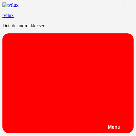
Videre
til
tvflux
indhold
Det, de andre ikke ser
Menu