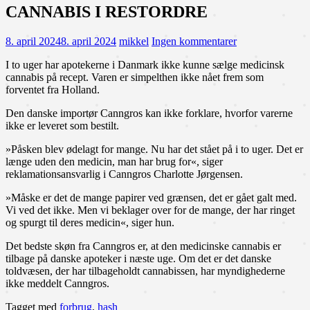
CANNABIS I RESTORDRE
8. april 2024
8. april 2024
mikkel
Ingen kommentarer
I to uger har apotekerne i Danmark ikke kunne sælge medicinsk
cannabis på recept. Varen er simpelthen ikke nået frem som
forventet fra Holland.
Den danske importør Canngros kan ikke forklare, hvorfor varerne
ikke er leveret som bestilt.
»Påsken blev ødelagt for mange. Nu har det stået på i to uger. Det er
længe uden den medicin, man har brug for«, siger
reklamationsansvarlig i Canngros Charlotte Jørgensen.
»Måske er det de mange papirer ved grænsen, det er gået galt med.
Vi ved det ikke. Men vi beklager over for de mange, der har ringet
og spurgt til deres medicin«, siger hun.
Det bedste skøn fra Canngros er, at den medicinske cannabis er
tilbage på danske apoteker i næste uge. Om det er det danske
toldvæsen, der har tilbageholdt cannabissen, har myndighederne
ikke meddelt Canngros.
Tagget med
forbrug
,
hash