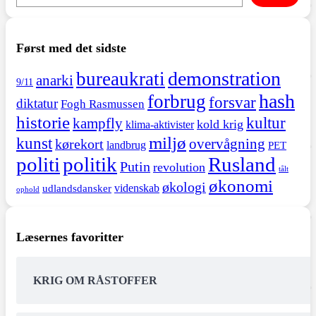
Først med det sidste
demonstration
bureaukrati
anarki
9/11
hash
forbrug
forsvar
diktatur
Fogh Rasmussen
historie
kultur
kampfly
kold krig
klima-aktivister
miljø
kunst
overvågning
kørekort
landbrug
PET
politi
politik
Rusland
Putin
revolution
tålt
økonomi
økologi
videnskab
udlandsdansker
ophold
Læsernes favoritter
KRIG OM RÅSTOFFER