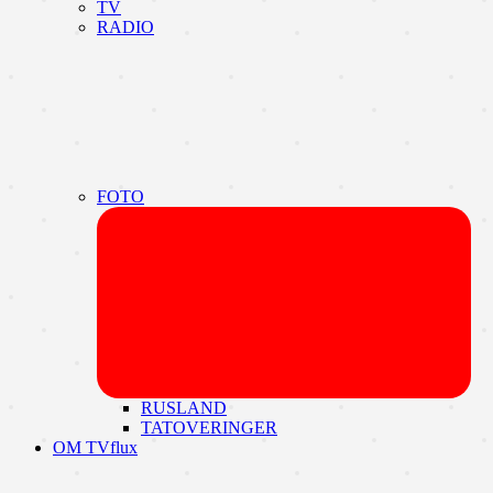
TV
RADIO
FOTO
Udvi
unde
RUSLAND
TATOVERINGER
OM TVflux