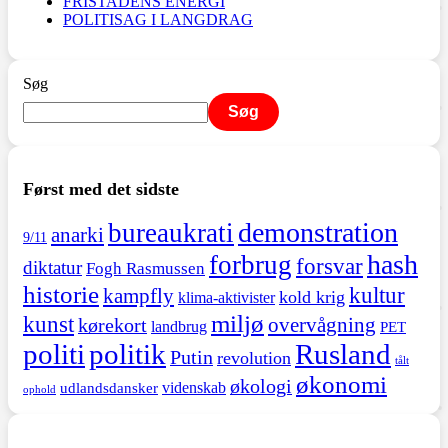
FRISTADENS ENERGI
POLITISAG I LANGDRAG
Søg
Søg
Først med det sidste
demonstration
bureaukrati
anarki
9/11
hash
forbrug
forsvar
diktatur
Fogh Rasmussen
historie
kultur
kampfly
kold krig
klima-aktivister
miljø
kunst
overvågning
kørekort
landbrug
PET
politi
politik
Rusland
Putin
revolution
tålt
økonomi
økologi
videnskab
udlandsdansker
ophold