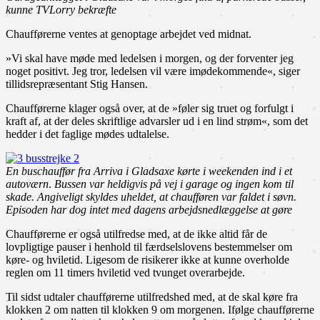
kunne TVLorry bekræfte
Chaufførerne ventes at genoptage arbejdet ved midnat.
»Vi skal have møde med ledelsen i morgen, og der forventer jeg
noget positivt. Jeg tror, ledelsen vil være imødekommende«, siger
tillidsrepræsentant Stig Hansen.
Chaufførerne klager også over, at de »føler sig truet og forfulgt i
kraft af, at der deles skriftlige advarsler ud i en lind strøm«, som det
hedder i det faglige mødes udtalelse.
En buschauffør fra Arriva i Gladsaxe kørte i weekenden ind i et
autoværn
.
Bussen var heldigvis på vej i garage og ingen kom til
skade. Angiveligt skyldes uheldet, at chaufføren var faldet i søvn.
Episoden har dog intet med dagens arbejdsnedlæggelse at gøre
Chaufførerne er også utilfredse med, at de ikke altid får de
lovpligtige pauser i henhold til færdselslovens bestemmelser om
køre- og hviletid. Ligesom de risikerer ikke at kunne overholde
reglen om 11 timers hviletid ved tvunget overarbejde.
Til sidst udtaler chaufførerne utilfredshed med, at de skal køre fra
klokken 2 om natten til klokken 9 om morgenen. Ifølge chaufførerne