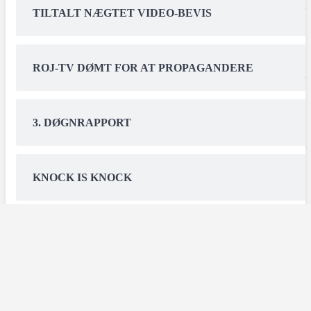
TILTALT NÆGTET VIDEO-BEVIS
ROJ-TV DØMT FOR AT PROPAGANDERE
3. DØGNRAPPORT
KNOCK IS KNOCK
OPRØR´s STØTTE VAR SATIRE
Grundlagt i frihed i 2005. Udgivet under medieansvarsloven.