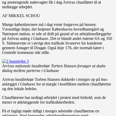
og anstrengende nattevagter fik i dag Arrivas chauffører til at
nedlægge arbejdet.
AF MIKKEL SCHOU
Mange københavnere må i dag vente forgæves på bussen.
Væsentlige linjer, der betjener Københavns hovedbanegård og
Nørreport station, er ude af drift på grund af en arbejdsnedlæggelse
på Arrivas anlæg i Gladsaxe. Det er blandt andet ruterne 6A og 350
S. Sidstnævnte er i øvrigt den trafikale livsnerve for kunderne
gennem Amager til Dragør. Også linje 176, der normalt kører i
Gentofte kommune står stille.
Arrivas nationale busdirektør Torben Hansen forsøger at skabe
dialog mellem parterne i Gladsaxe
Arrivas busdirektør Torben Hansen dukkede i morges op på bus-
anlægget i Gladsaxe for at mægle i konflikten mellem chaufførerne
og den lokale ledelse.
Chaufførerne har nedlagt arbejdet i protest mod forhold, som de
mener er ødelæggende for trafiksikkerheden.
På et fagligt møde tidligt i morges udsendte chaufførerne en
erklæring. Heri begrundes arbejdsnedlæggelsen med: