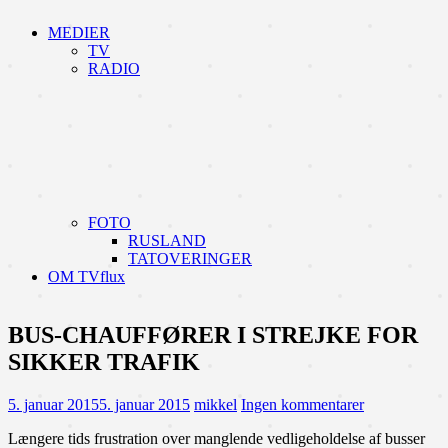
MEDIER
TV
RADIO
FOTO
RUSLAND
TATOVERINGER
OM TVflux
BUS-CHAUFFØRER I STREJKE FOR
SIKKER TRAFIK
5. januar 2015
5. januar 2015
mikkel
Ingen kommentarer
Længere tids frustration over manglende vedligeholdelse af busser