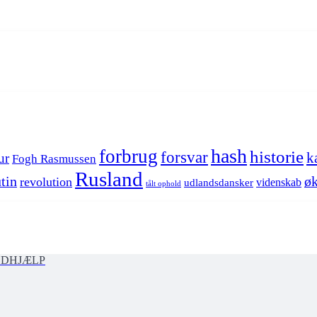
hash
forbrug
historie
forsvar
k
ur
Fogh Rasmussen
Rusland
tin
øk
revolution
videnskab
udlandsdansker
tålt ophold
ØDHJÆLP