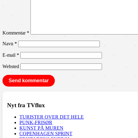
Kommentar
*
Navn
*
E-mail
*
Websted
Nyt fra TVflux
TURISTER OVER DET HELE
PUNK-FRISØR
KUNST PÅ MUREN
COPENHAGEN SPRINT