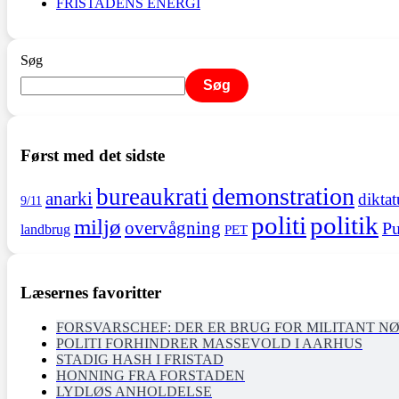
FRISTADENS ENERGI
Søg
Søg
Først med det sidste
demonstration
bureaukrati
anarki
diktat
9/11
politi
politik
miljø
overvågning
Pu
landbrug
PET
Læsernes favoritter
FORSVARSCHEF: DER ER BRUG FOR MILITANT N
POLITI FORHINDRER MASSEVOLD I AARHUS
STADIG HASH I FRISTAD
HONNING FRA FORSTADEN
LYDLØS ANHOLDELSE