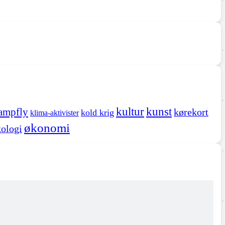
kultur
kunst
ampfly
kørekort
kold krig
klima-aktivister
økonomi
ologi