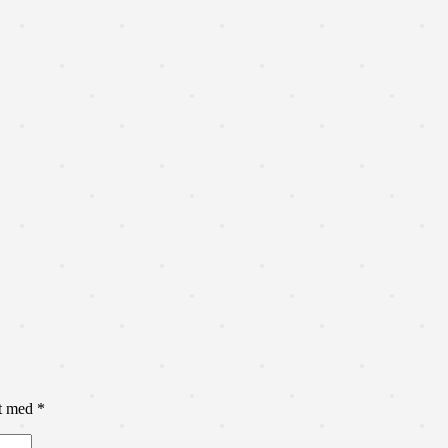
et med
*