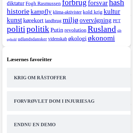
hash
forbrug
forsvar
diktatur
Fogh Rasmussen
historie
kultur
kampfly
kold krig
klima-aktivister
miljø
kunst
overvågning
kørekort
landbrug
PET
politi
politik
Rusland
Putin
revolution
tålt
økonomi
økologi
videnskab
udlandsdansker
ophold
Læsernes favoritter
KRIG OM RÅSTOFFER
FORVRØVLET DOM I INJURIESAG
ENDNU EN DEMO