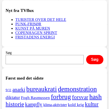
Nyt fra TVflux
TURISTER OVER DET HELE
PUNK-FRISØR
KUNST PÅ MUREN
COPENHAGEN SPRINT
FRISTADENS ENERGI
Søg
Søg
Først med det sidste
demonstration
bureaukrati
anarki
9/11
hash
forbrug
forsvar
diktatur
Fogh Rasmussen
historie
kultur
kampfly
kold krig
klima-aktivister