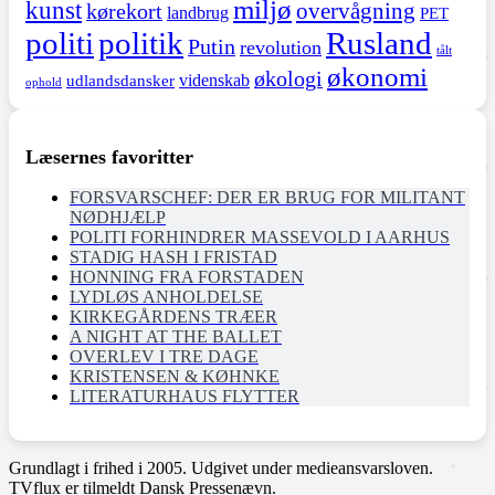
miljø
kunst
overvågning
kørekort
landbrug
PET
politi
politik
Rusland
Putin
revolution
tålt
økonomi
økologi
videnskab
udlandsdansker
ophold
Læsernes favoritter
FORSVARSCHEF: DER ER BRUG FOR MILITANT
NØDHJÆLP
POLITI FORHINDRER MASSEVOLD I AARHUS
STADIG HASH I FRISTAD
HONNING FRA FORSTADEN
LYDLØS ANHOLDELSE
KIRKEGÅRDENS TRÆER
A NIGHT AT THE BALLET
OVERLEV I TRE DAGE
KRISTENSEN & KØHNKE
LITERATURHAUS FLYTTER
Grundlagt i frihed i 2005. Udgivet under medieansvarsloven.
TVflux er tilmeldt Dansk Pressenævn.