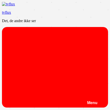
Videre
til
tvflux
indhold
Det, de andre ikke ser
Menu