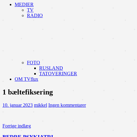
MEDIER
TV
RADIO
FOTO
RUSLAND
TATOVERINGER
OM TVflux
1 bæltefiksering
10. januar 2023
mikkel
Ingen kommentarer
Indlægsnavigation
Forrige indlæg