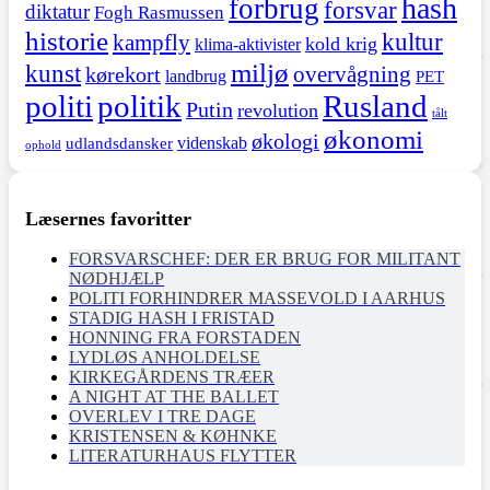
hash
forbrug
forsvar
diktatur
Fogh Rasmussen
historie
kultur
kampfly
kold krig
klima-aktivister
miljø
kunst
overvågning
kørekort
landbrug
PET
politi
politik
Rusland
Putin
revolution
tålt
økonomi
økologi
videnskab
udlandsdansker
ophold
Læsernes favoritter
FORSVARSCHEF: DER ER BRUG FOR MILITANT
NØDHJÆLP
POLITI FORHINDRER MASSEVOLD I AARHUS
STADIG HASH I FRISTAD
HONNING FRA FORSTADEN
LYDLØS ANHOLDELSE
KIRKEGÅRDENS TRÆER
A NIGHT AT THE BALLET
OVERLEV I TRE DAGE
KRISTENSEN & KØHNKE
LITERATURHAUS FLYTTER